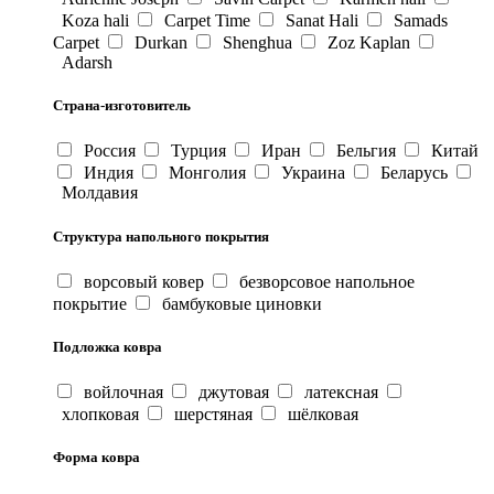
Koza hali
Carpet Time
Sanat Hali
Samads
Carpet
Durkan
Shenghua
Zoz Kaplan
Adarsh
Страна-изготовитель
Россия
Турция
Иран
Бельгия
Китай
Индия
Монголия
Украина
Беларусь
Молдавия
Структура напольного покрытия
ворсовый ковер
безворсовое напольное
покрытие
бамбуковые циновки
Подложка ковра
войлочная
джутовая
латексная
хлопковая
шерстяная
шёлковая
Форма ковра