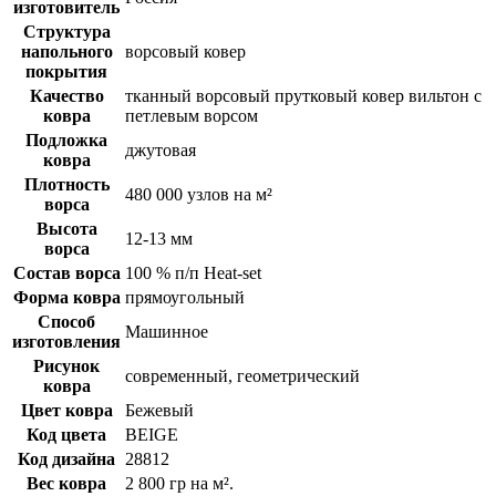
изготовитель
Структура
напольного
ворсовый ковер
покрытия
Качество
тканный ворсовый прутковый ковер вильтон с
ковра
петлевым ворсом
Подложка
джутовая
ковра
Плотность
480 000 узлов на м²
ворса
Высота
12-13 мм
ворса
Состав ворса
100 % п/п Heat-set
Форма ковра
прямоугольный
Способ
Машинное
изготовления
Рисунок
современный, геометрический
ковра
Цвет ковра
Бежевый
Код цвета
BEIGE
Код дизайна
28812
Вес ковра
2 800 гр на м².