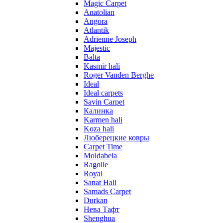
Magic Carpet
Anatolian
Angora
Atlantik
Adrienne Joseph
Majestic
Balta
Kasmir hali
Roger Vanden Berghe
Ideal
Ideal carpets
Savin Carpet
Калинка
Karmen hali
Koza hali
Люберецкие ковры
Carpet Time
Moldabela
Ragolle
Royal
Sanat Hali
Samads Carpet
Durkan
Нева Тафт
Shenghua