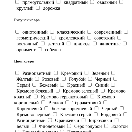
прямоугольный
квадратный
овальный
круглый
дорожка
Рисунок ковра
однотонный
классический
современный
геометрический
кремлевский
советский
восточный
детский
природа
животные
орнамент
гобелен
Цвет ковра
Разноцветный
Кремовый
Зеленый
Желтый
Розовый
Голубой
Черный
Серый
Бежевый
Красный
Синий
Кремово бежевый
Кремово зеленый
Кремово
красный
Кремово терракотовый
Кремово
коричневый
Веллов
Терракотовый
Коричневый
Бежево коричневый
Черный
Кремово черный
Кремово серый
Бордовый
Разноцветный
Оранжевый
Бирюзовый
Белый
Фиолетовый
Серо голубой
Золотой