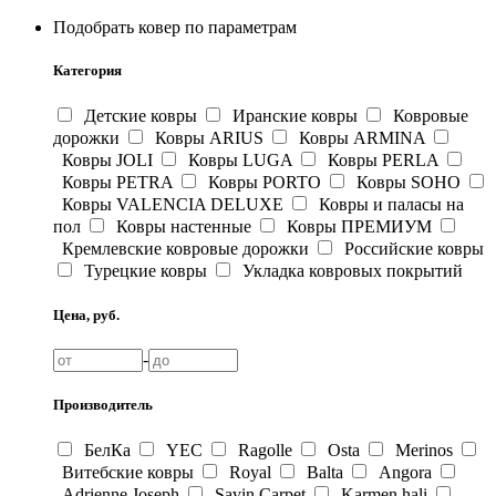
Подобрать ковер по параметрам
Категория
Детские ковры
Иранские ковры
Ковровые
дорожки
Ковры ARIUS
Ковры ARMINA
Ковры JOLI
Ковры LUGA
Ковры PERLA
Ковры PETRA
Ковры PORTO
Ковры SOHO
Ковры VALENCIA DELUXE
Ковры и паласы на
пол
Ковры настенные
Ковры ПРЕМИУМ
Кремлевские ковровые дорожки
Российские ковры
Турецкие ковры
Укладка ковровых покрытий
Цена, руб.
-
Производитель
БелКа
YEC
Ragolle
Osta
Merinos
Витебские ковры
Royal
Balta
Angora
Adrienne Joseph
Savin Carpet
Karmen hali