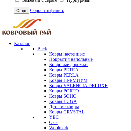
Бежевый с серым
Пурпурный
Сбросить фильтр
Старт
Каталог
Back
Ковры настенные
Покрытия напольные
Ковровые дорожки
Ковры PETRA
Ковры PERLA
Ковры ПРЕМИУМ
Ковры VALENCIA DELUXE
Ковры PORTO
Ковры SOHO
Ковры LUGA
Детские ковры
Ковры CRYSTAL
YEC
Osta
Woolmark