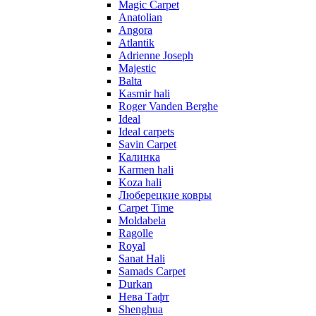
Magic Carpet
Anatolian
Angora
Atlantik
Adrienne Joseph
Majestic
Balta
Kasmir hali
Roger Vanden Berghe
Ideal
Ideal carpets
Savin Carpet
Калинка
Karmen hali
Koza hali
Люберецкие ковры
Carpet Time
Moldabela
Ragolle
Royal
Sanat Hali
Samads Carpet
Durkan
Нева Тафт
Shenghua