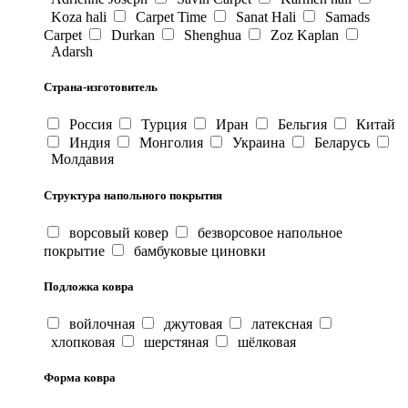
Koza hali
Carpet Time
Sanat Hali
Samads
Carpet
Durkan
Shenghua
Zoz Kaplan
Adarsh
Страна-изготовитель
Россия
Турция
Иран
Бельгия
Китай
Индия
Монголия
Украина
Беларусь
Молдавия
Структура напольного покрытия
ворсовый ковер
безворсовое напольное
покрытие
бамбуковые циновки
Подложка ковра
войлочная
джутовая
латексная
хлопковая
шерстяная
шёлковая
Форма ковра