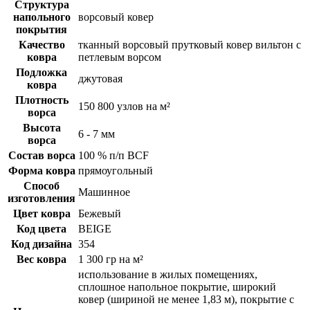
Структура
напольного
ворсовый ковер
покрытия
Качество
тканный ворсовый прутковый ковер вильтон с
ковра
петлевым ворсом
Подложка
джутовая
ковра
Плотность
150 800 узлов на м²
ворса
Высота
6 - 7 мм
ворса
Состав ворса
100 % п/п BCF
Форма ковра
прямоугольный
Способ
Машинное
изготовления
Цвет ковра
Бежевый
Код цвета
BEIGE
Код дизайна
354
Вес ковра
1 300 гр на м²
использование в жилых помещениях,
сплошное напольное покрытие, широкий
ковер (шириной не менее 1,83 м), покрытие с