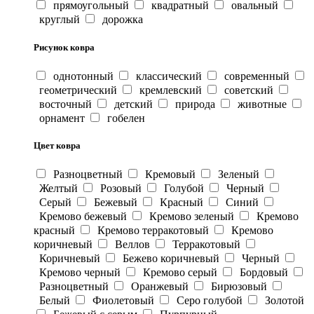
прямоугольный
квадратный
овальный
круглый
дорожка
Рисунок ковра
однотонный
классический
современный
геометрический
кремлевский
советский
восточный
детский
природа
животные
орнамент
гобелен
Цвет ковра
Разноцветный
Кремовый
Зеленый
Желтый
Розовый
Голубой
Черный
Серый
Бежевый
Красный
Синий
Кремово бежевый
Кремово зеленый
Кремово
красный
Кремово терракотовый
Кремово
коричневый
Веллов
Терракотовый
Коричневый
Бежево коричневый
Черный
Кремово черный
Кремово серый
Бордовый
Разноцветный
Оранжевый
Бирюзовый
Белый
Фиолетовый
Серо голубой
Золотой