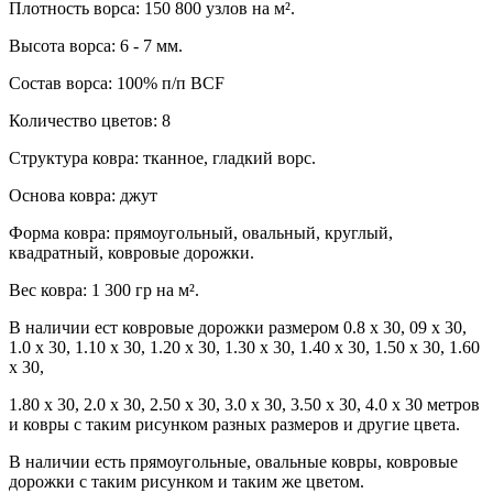
Плотность ворса: 150 800 узлов на м².
2.50*3.50
7 700.00 руб.
В корзину
2.60*3.50
8 008.00 руб.
В корзину
Высота ворса: 6 - 7 мм.
2.60*4.50
10 296.00 руб.
В корзину
Состав ворса: 100% п/п BCF
2.60*5.50
12 584.00 руб.
В корзину
Количество цветов: 8
3.00*5.50
14 520.00 руб.
В корзину
3.00*4.00
10 560.00 руб.
В корзину
Структура ковра: тканное, гладкий ворс.
3.00*6.00
15 840.00 руб.
В корзину
Основа ковра: джут
3.00*5.00
13 200.00 руб.
В корзину
Форма ковра: прямоугольный, овальный, круглый,
3.60*5.60
17 740.80 руб.
В корзину
квадратный, ковровые дорожки.
3.60*4.60
14 572.80 руб.
В корзину
4.00*5.70
20 064.00 руб.
Вес ковра: 1 300 гр на м².
В корзину
4.00*4.70
16 544.00 руб.
В корзину
В наличии ест ковровые дорожки размером 0.8 x 30, 09 x 30,
1.0 x 30, 1.10 x 30, 1.20 x 30, 1.30 x 30, 1.40 x 30, 1.50 x 30, 1.60
x 30,
1.80 x 30, 2.0 x 30, 2.50 x 30, 3.0 x 30, 3.50 x 30, 4.0 x 30 метров
и ковры с таким рисунком разных размеров и другие цвета.
В наличии есть прямоугольные, овальные ковры, ковровые
дорожки с таким рисунком и таким же цветом.