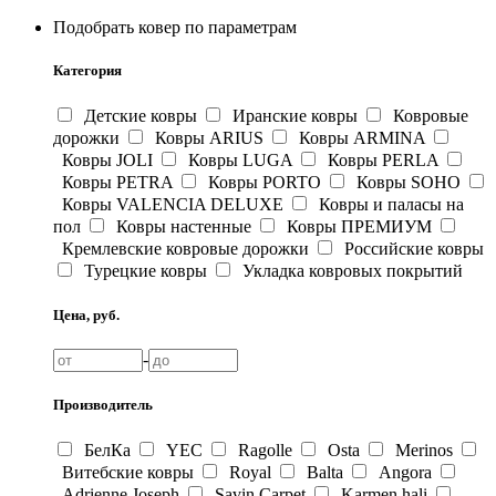
Подобрать ковер по параметрам
Категория
Детские ковры
Иранские ковры
Ковровые
дорожки
Ковры ARIUS
Ковры ARMINA
Ковры JOLI
Ковры LUGA
Ковры PERLA
Ковры PETRA
Ковры PORTO
Ковры SOHO
Ковры VALENCIA DELUXE
Ковры и паласы на
пол
Ковры настенные
Ковры ПРЕМИУМ
Кремлевские ковровые дорожки
Российские ковры
Турецкие ковры
Укладка ковровых покрытий
Цена, руб.
-
Производитель
БелКа
YEC
Ragolle
Osta
Merinos
Витебские ковры
Royal
Balta
Angora
Adrienne Joseph
Savin Carpet
Karmen hali