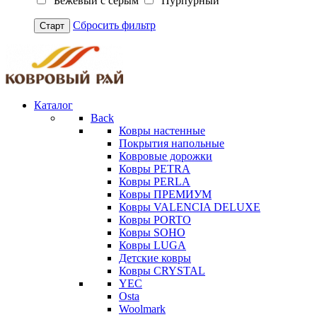
Бежевый с серым
Пурпурный
Сбросить фильтр
Старт
Каталог
Back
Ковры настенные
Покрытия напольные
Ковровые дорожки
Ковры PETRA
Ковры PERLA
Ковры ПРЕМИУМ
Ковры VALENCIA DELUXE
Ковры PORTO
Ковры SOHO
Ковры LUGA
Детские ковры
Ковры CRYSTAL
YEC
Osta
Woolmark