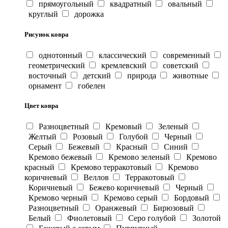
прямоугольный
квадратный
овальный
круглый
дорожка
Рисунок ковра
однотонный
классический
современный
геометрический
кремлевский
советский
восточный
детский
природа
животные
орнамент
гобелен
Цвет ковра
Разноцветный
Кремовый
Зеленый
Желтый
Розовый
Голубой
Черный
Серый
Бежевый
Красный
Синий
Кремово бежевый
Кремово зеленый
Кремово
красный
Кремово терракотовый
Кремово
коричневый
Веллов
Терракотовый
Коричневый
Бежево коричневый
Черный
Кремово черный
Кремово серый
Бордовый
Разноцветный
Оранжевый
Бирюзовый
Белый
Фиолетовый
Серо голубой
Золотой