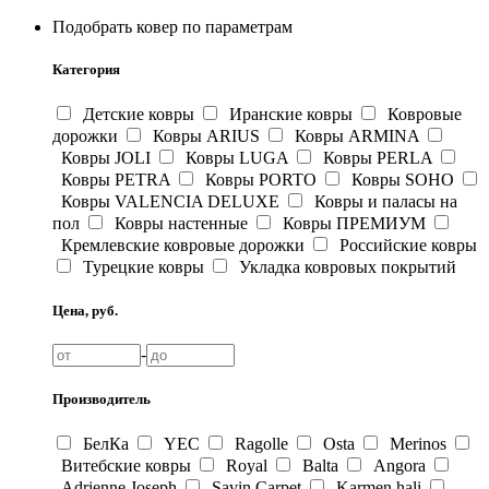
Подобрать ковер по параметрам
Категория
Детские ковры
Иранские ковры
Ковровые
дорожки
Ковры ARIUS
Ковры ARMINA
Ковры JOLI
Ковры LUGA
Ковры PERLA
Ковры PETRA
Ковры PORTO
Ковры SOHO
Ковры VALENCIA DELUXE
Ковры и паласы на
пол
Ковры настенные
Ковры ПРЕМИУМ
Кремлевские ковровые дорожки
Российские ковры
Турецкие ковры
Укладка ковровых покрытий
Цена, руб.
-
Производитель
БелКа
YEC
Ragolle
Osta
Merinos
Витебские ковры
Royal
Balta
Angora
Adrienne Joseph
Savin Carpet
Karmen hali