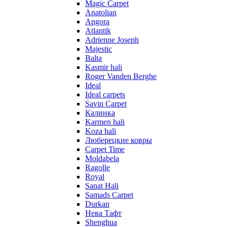
Magic Carpet
Anatolian
Angora
Atlantik
Adrienne Joseph
Majestic
Balta
Kasmir hali
Roger Vanden Berghe
Ideal
Ideal carpets
Savin Carpet
Калинка
Karmen hali
Koza hali
Люберецкие ковры
Carpet Time
Moldabela
Ragolle
Royal
Sanat Hali
Samads Carpet
Durkan
Нева Тафт
Shenghua