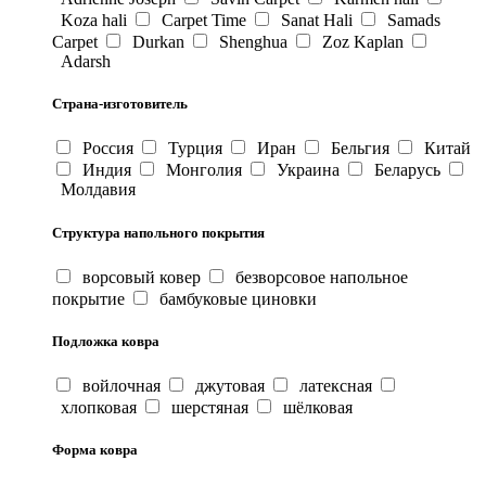
Koza hali
Carpet Time
Sanat Hali
Samads
Carpet
Durkan
Shenghua
Zoz Kaplan
Adarsh
Страна-изготовитель
Россия
Турция
Иран
Бельгия
Китай
Индия
Монголия
Украина
Беларусь
Молдавия
Структура напольного покрытия
ворсовый ковер
безворсовое напольное
покрытие
бамбуковые циновки
Подложка ковра
войлочная
джутовая
латексная
хлопковая
шерстяная
шёлковая
Форма ковра