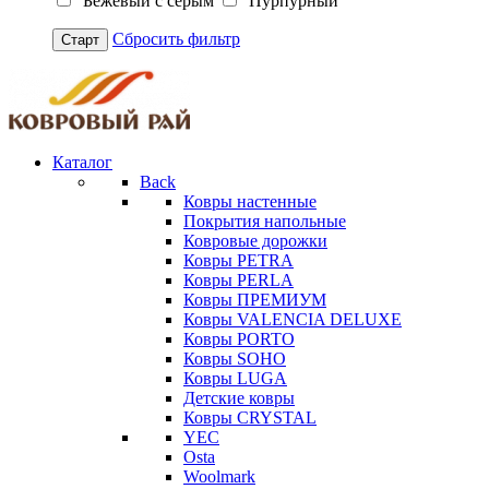
Бежевый с серым
Пурпурный
Сбросить фильтр
Старт
Каталог
Back
Ковры настенные
Покрытия напольные
Ковровые дорожки
Ковры PETRA
Ковры PERLA
Ковры ПРЕМИУМ
Ковры VALENCIA DELUXE
Ковры PORTO
Ковры SOHO
Ковры LUGA
Детские ковры
Ковры CRYSTAL
YEC
Osta
Woolmark