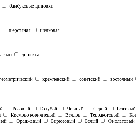
бамбуковые циновки
шерстяная
шёлковая
углый
дорожка
еометрический
кремлевский
советский
восточный
ый
Розовый
Голубой
Черный
Серый
Бежевый
й
Кремово коричневый
Веллов
Терракотовый
Кор
ный
Оранжевый
Бирюзовый
Белый
Фиолетовый