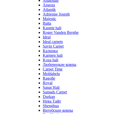
Anatolian
Angora
Atlantik
Adrienne Joseph
Majestic
Balta
Kasmir hali
Roger Vanden Berghe
Ideal
Ideal carpets
Savin Carpet
Калинка
Karmen hali
Koza hali
Люберецкие ковры
Carpet Time
Moldabela
Ragolle
Royal
Sanat Hali
Samads Carpet
Durkan
Нева Тафт
Shenghua
Витебские ковры