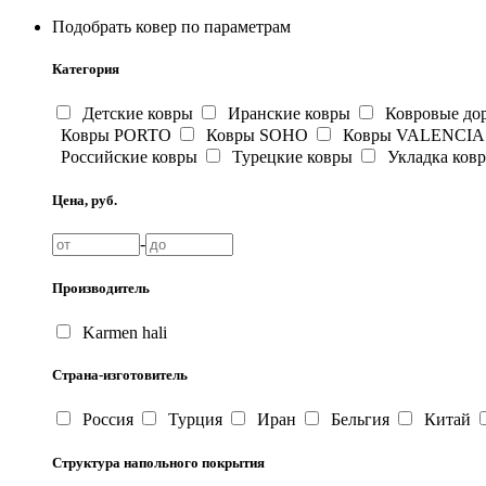
Подобрать ковер по параметрам
Категория
Детские ковры
Иранские ковры
Ковровые до
Ковры PORTO
Ковры SOHO
Ковры VALENCIA
Российские ковры
Турецкие ковры
Укладка ков
Цена, руб.
-
Производитель
Karmen hali
Страна-изготовитель
Россия
Турция
Иран
Бельгия
Китай
Структура напольного покрытия