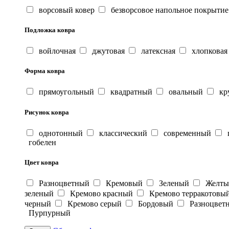
ворсовый ковер
безворсовое напольное покрытие
Подложка ковра
войлочная
джутовая
латексная
хлопковая
Форма ковра
прямоугольный
квадратный
овальный
кр
Рисунок ковра
однотонный
классический
современный
г
гобелен
Цвет ковра
Разноцветный
Кремовый
Зеленый
Желт
зеленый
Кремово красный
Кремово терракотовы
черный
Кремово серый
Бордовый
Разноцвет
Пурпурный