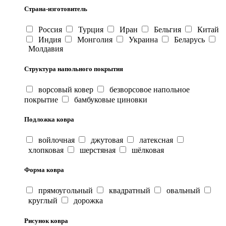
Страна-изготовитель
Россия
Турция
Иран
Бельгия
Китай
Индия
Монголия
Украина
Беларусь
Молдавия
Структура напольного покрытия
ворсовый ковер
безворсовое напольное
покрытие
бамбуковые циновки
Подложка ковра
войлочная
джутовая
латексная
хлопковая
шерстяная
шёлковая
Форма ковра
прямоугольный
квадратный
овальный
круглый
дорожка
Рисунок ковра