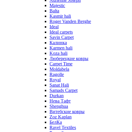
Adrienne Joseph
Majestic
Balta
Kasmir hali
Roger Vanden Berghe
Ideal
Ideal carpets
Savin Carpet
Калинка
Karmen hali
Koza hali
Люберецкие ковры
Carpet Time
Moldabela
Ragolle
Royal
Sanat Hali
Samads Carpet
Durkan
Нева Тафт
Shenghua
Витебские ковры
Zoz Kaplan
БелКа
Ravel Textiles