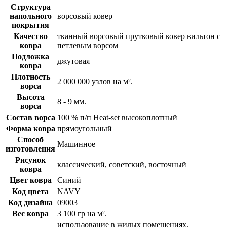
Структура
напольного
ворсовый ковер
покрытия
Качество
тканный ворсовый прутковый ковер вильтон с
ковра
петлевым ворсом
Подложка
джутовая
ковра
Плотность
2 000 000 узлов на м².
ворса
Высота
8 - 9 мм.
ворса
Состав ворса
100 % п/п Heat-set высокоплотный
Форма ковра
прямоугольный
Способ
Машинное
изготовления
Рисунок
классический, советский, восточный
ковра
Цвет ковра
Синий
Код цвета
NAVY
Код дизайна
09003
Вес ковра
3 100 гр на м².
использование в жилых помещениях,