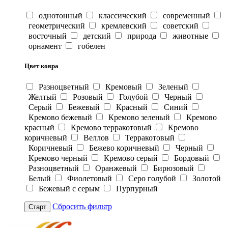
однотонный
классический
современный
геометрический
кремлевский
советский
восточный
детский
природа
животные
орнамент
гобелен
Цвет ковра
Разноцветный
Кремовый
Зеленый
Желтый
Розовый
Голубой
Черный
Серый
Бежевый
Красный
Синий
Кремово бежевый
Кремово зеленый
Кремово
красный
Кремово терракотовый
Кремово
коричневый
Веллов
Терракотовый
Коричневый
Бежево коричневый
Черный
Кремово черный
Кремово серый
Бордовый
Разноцветный
Оранжевый
Бирюзовый
Белый
Фиолетовый
Серо голубой
Золотой
Бежевый с серым
Пурпурный
Сбросить фильтр
Старт