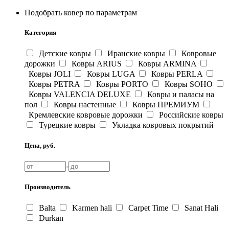
Подобрать ковер по параметрам
Категория
Детские ковры
Иранские ковры
Ковровые
дорожки
Ковры ARIUS
Ковры ARMINA
Ковры JOLI
Ковры LUGA
Ковры PERLA
Ковры PETRA
Ковры PORTO
Ковры SOHO
Ковры VALENCIA DELUXE
Ковры и паласы на
пол
Ковры настенные
Ковры ПРЕМИУМ
Кремлевские ковровые дорожки
Российские ковры
Турецкие ковры
Укладка ковровых покрытий
Цена, руб.
-
Производитель
Balta
Karmen hali
Carpet Time
Sanat Hali
Durkan