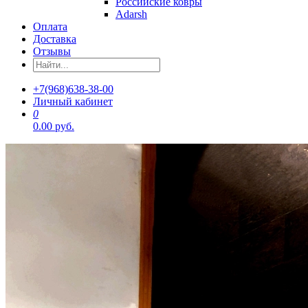
Российские ковры
Adarsh
Оплата
Доставка
Отзывы
+7(968)638-38-00
Личный кабинет
0
0.00 руб.