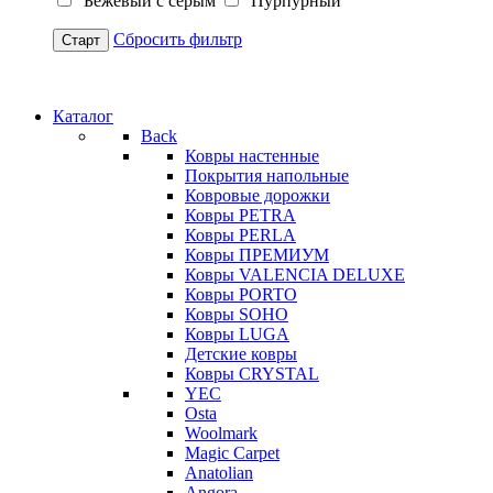
Бежевый с серым
Пурпурный
Сбросить фильтр
Старт
Каталог
Back
Ковры настенные
Покрытия напольные
Ковровые дорожки
Ковры PETRA
Ковры PERLA
Ковры ПРЕМИУМ
Ковры VALENCIA DELUXE
Ковры PORTO
Ковры SOHO
Ковры LUGA
Детские ковры
Ковры CRYSTAL
YEC
Osta
Woolmark
Magic Carpet
Anatolian
Angora