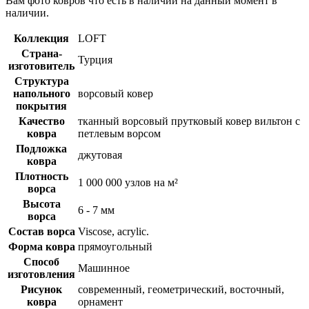
Вам фото ковров что есть в наличии на данный момент в
наличии.
Коллекция
LOFT
Страна-
Турция
изготовитель
Структура
напольного
ворсовый ковер
покрытия
Качество
тканный ворсовый прутковый ковер вильтон с
ковра
петлевым ворсом
Подложка
джутовая
ковра
Плотность
1 000 000 узлов на м²
ворса
Высота
6 - 7 мм
ворса
Состав ворса
Viscose, acrylic.
Форма ковра
прямоугольный
Способ
Машинное
изготовления
Рисунок
современный, геометрический, восточный,
ковра
орнамент