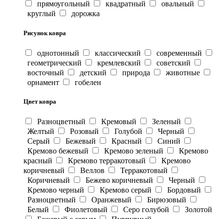
прямоугольный
квадратный
овальный
круглый
дорожка
Рисунок ковра
однотонный
классический
современный
геометрический
кремлевский
советский
восточный
детский
природа
животные
орнамент
гобелен
Цвет ковра
Разноцветный
Кремовый
Зеленый
Желтый
Розовый
Голубой
Черный
Серый
Бежевый
Красный
Синий
Кремово бежевый
Кремово зеленый
Кремово
красный
Кремово терракотовый
Кремово
коричневый
Веллов
Терракотовый
Коричневый
Бежево коричневый
Черный
Кремово черный
Кремово серый
Бордовый
Разноцветный
Оранжевый
Бирюзовый
Белый
Фиолетовый
Серо голубой
Золотой