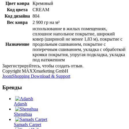
Цвет ковра
Кремовый
Код цвета
CREAM
Код дизайна
804
Вес ковра
2 900 гр на м²
использование в жилых помещениях,
сплошное напольное покрытие, широкий
ковер (шириной не менее 1,83 м), покрытие с
Назначение
продольным сшиванием, покрытие с
поперечным сшиванием, укладка с обработкой
кромки покрытия, упругая подкладка, укладка
под натяжением
Зарегистрируйтесь, чтобы создать отзыв.
Copyright MAXXmarketing GmbH
JoomShopping Download & Support
Бренды
Adarsh
Shenghua
Samads Carpet