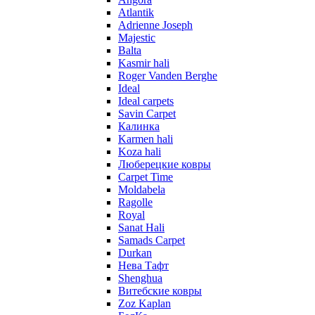
Atlantik
Adrienne Joseph
Majestic
Balta
Kasmir hali
Roger Vanden Berghe
Ideal
Ideal carpets
Savin Carpet
Калинка
Karmen hali
Koza hali
Люберецкие ковры
Carpet Time
Moldabela
Ragolle
Royal
Sanat Hali
Samads Carpet
Durkan
Нева Тафт
Shenghua
Витебские ковры
Zoz Kaplan