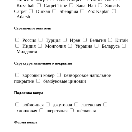
Koza hali
Carpet Time
Sanat Hali
Samads
Carpet
Durkan
Shenghua
Zoz Kaplan
Adarsh
Страна-изготовитель
Россия
Турция
Иран
Бельгия
Китай
Индия
Монголия
Украина
Беларусь
Молдавия
Структура напольного покрытия
ворсовый ковер
безворсовое напольное
покрытие
бамбуковые циновки
Подложка ковра
войлочная
джутовая
латексная
хлопковая
шерстяная
шёлковая
Форма ковра