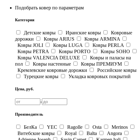
Подобрать ковер по параметрам
Категория
Детские ковры
Иранские ковры
Ковровые
дорожки
Ковры ARIUS
Ковры ARMINA
Ковры JOLI
Ковры LUGA
Ковры PERLA
Ковры PETRA
Ковры PORTO
Ковры SOHO
Ковры VALENCIA DELUXE
Ковры и паласы на
пол
Ковры настенные
Ковры ПРЕМИУМ
Кремлевские ковровые дорожки
Российские ковры
Турецкие ковры
Укладка ковровых покрытий
Цена, руб.
-
Производитель
БелКа
YEC
Ragolle
Osta
Merinos
Витебские ковры
Royal
Balta
Angora
Adrienne Joseph
Savin Carpet
Karmen hali