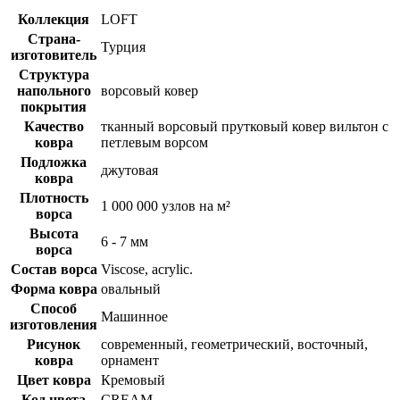
Коллекция
LOFT
Страна-
Турция
изготовитель
Структура
напольного
ворсовый ковер
покрытия
Качество
тканный ворсовый прутковый ковер вильтон с
ковра
петлевым ворсом
Подложка
джутовая
ковра
Плотность
1 000 000 узлов на м²
ворса
Высота
6 - 7 мм
ворса
Состав ворса
Viscose, acrylic.
Форма ковра
овальный
Способ
Машинное
изготовления
Рисунок
современный, геометрический, восточный,
ковра
орнамент
Цвет ковра
Кремовый
Код цвета
CREAM