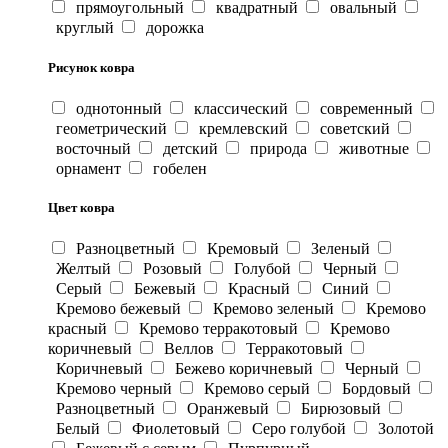
прямоугольный
квадратный
овальный
круглый
дорожка
Рисунок ковра
однотонный
классический
современный
геометрический
кремлевский
советский
восточный
детский
природа
животные
орнамент
гобелен
Цвет ковра
Разноцветный
Кремовый
Зеленый
Желтый
Розовый
Голубой
Черный
Серый
Бежевый
Красный
Синий
Кремово бежевый
Кремово зеленый
Кремово
красный
Кремово терракотовый
Кремово
коричневый
Веллов
Терракотовый
Коричневый
Бежево коричневый
Черный
Кремово черный
Кремово серый
Бордовый
Разноцветный
Оранжевый
Бирюзовый
Белый
Фиолетовый
Серо голубой
Золотой