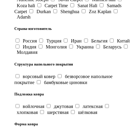
Koza hali
Carpet Time
Sanat Hali
Samads
Carpet
Durkan
Shenghua
Zoz Kaplan
Adarsh
Страна-изготовитель
Россия
Турция
Иран
Бельгия
Китай
Индия
Монголия
Украина
Беларусь
Молдавия
Структура напольного покрытия
ворсовый ковер
безворсовое напольное
покрытие
бамбуковые циновки
Подложка ковра
войлочная
джутовая
латексная
хлопковая
шерстяная
шёлковая
Форма ковра