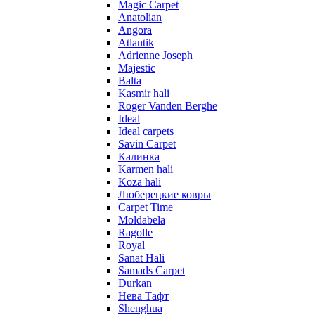
Magic Carpet
Anatolian
Angora
Atlantik
Adrienne Joseph
Majestic
Balta
Kasmir hali
Roger Vanden Berghe
Ideal
Ideal carpets
Savin Carpet
Калинка
Karmen hali
Koza hali
Люберецкие ковры
Carpet Time
Moldabela
Ragolle
Royal
Sanat Hali
Samads Carpet
Durkan
Нева Тафт
Shenghua