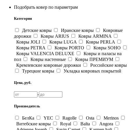
Подобрать ковер по параметрам
Категория
Детские ковры
Иранские ковры
Ковровые
дорожки
Ковры ARIUS
Ковры ARMINA
Ковры JOLI
Ковры LUGA
Ковры PERLA
Ковры PETRA
Ковры PORTO
Ковры SOHO
Ковры VALENCIA DELUXE
Ковры и паласы на
пол
Ковры настенные
Ковры ПРЕМИУМ
Кремлевские ковровые дорожки
Российские ковры
Турецкие ковры
Укладка ковровых покрытий
Цена, руб.
-
Производитель
БелКа
YEC
Ragolle
Osta
Merinos
Витебские ковры
Royal
Balta
Angora
Adrienne Joseph
Savin Carpet
Karmen hali