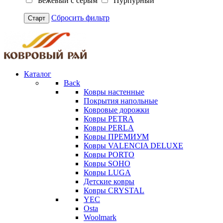
Бежевый с серым
Пурпурный
Сбросить фильтр
Старт
Каталог
Back
Ковры настенные
Покрытия напольные
Ковровые дорожки
Ковры PETRA
Ковры PERLA
Ковры ПРЕМИУМ
Ковры VALENCIA DELUXE
Ковры PORTO
Ковры SOHO
Ковры LUGA
Детские ковры
Ковры CRYSTAL
YEC
Osta
Woolmark