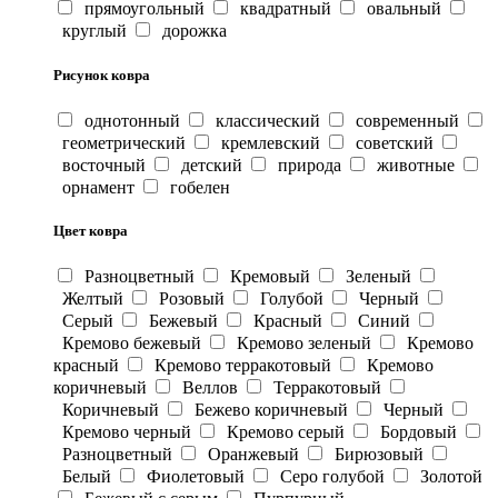
прямоугольный
квадратный
овальный
круглый
дорожка
Рисунок ковра
однотонный
классический
современный
геометрический
кремлевский
советский
восточный
детский
природа
животные
орнамент
гобелен
Цвет ковра
Разноцветный
Кремовый
Зеленый
Желтый
Розовый
Голубой
Черный
Серый
Бежевый
Красный
Синий
Кремово бежевый
Кремово зеленый
Кремово
красный
Кремово терракотовый
Кремово
коричневый
Веллов
Терракотовый
Коричневый
Бежево коричневый
Черный
Кремово черный
Кремово серый
Бордовый
Разноцветный
Оранжевый
Бирюзовый
Белый
Фиолетовый
Серо голубой
Золотой