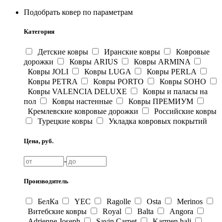
Подобрать ковер по параметрам
Категория
Детские ковры
Иранские ковры
Ковровые
дорожки
Ковры ARIUS
Ковры ARMINA
Ковры JOLI
Ковры LUGA
Ковры PERLA
Ковры PETRA
Ковры PORTO
Ковры SOHO
Ковры VALENCIA DELUXE
Ковры и паласы на
пол
Ковры настенные
Ковры ПРЕМИУМ
Кремлевские ковровые дорожки
Российские ковры
Турецкие ковры
Укладка ковровых покрытий
Цена, руб.
-
Производитель
БелКа
YEC
Ragolle
Osta
Merinos
Витебские ковры
Royal
Balta
Angora
Adrienne Joseph
Savin Carpet
Karmen hali