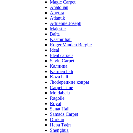
Magic Carpet
Anatolian
Angora
Atlantik
Adrienne Joseph
Majestic
Balta
Kasmir hali
Roger Vanden Berghe
Ideal
Ideal carpets
Savin Carpet
Калинка
Karmen hali
Koza hali
Люберецкие ковры
Carpet Time
Moldabela
Ragolle
Royal
Sanat Hali
Samads Carpet
Durkan
Нева Тафт
Shenghua