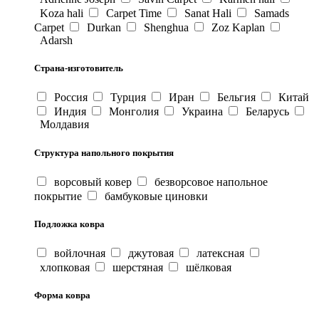
Koza hali
Carpet Time
Sanat Hali
Samads
Carpet
Durkan
Shenghua
Zoz Kaplan
Adarsh
Страна-изготовитель
Россия
Турция
Иран
Бельгия
Китай
Индия
Монголия
Украина
Беларусь
Молдавия
Структура напольного покрытия
ворсовый ковер
безворсовое напольное
покрытие
бамбуковые циновки
Подложка ковра
войлочная
джутовая
латексная
хлопковая
шерстяная
шёлковая
Форма ковра