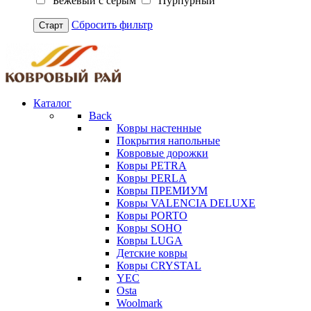
Бежевый с серым
Пурпурный
Сбросить фильтр
Старт
Каталог
Back
Ковры настенные
Покрытия напольные
Ковровые дорожки
Ковры PETRA
Ковры PERLA
Ковры ПРЕМИУМ
Ковры VALENCIA DELUXE
Ковры PORTO
Ковры SOHO
Ковры LUGA
Детские ковры
Ковры CRYSTAL
YEC
Osta
Woolmark