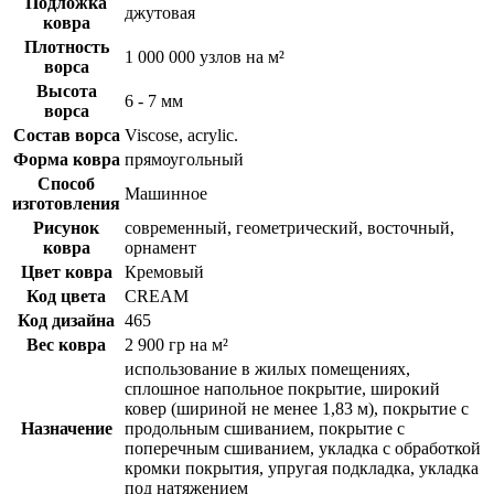
Подложка
джутовая
ковра
Плотность
1 000 000 узлов на м²
ворса
Высота
6 - 7 мм
ворса
Состав ворса
Viscose, acrylic.
Форма ковра
прямоугольный
Способ
Машинное
изготовления
Рисунок
современный, геометрический, восточный,
ковра
орнамент
Цвет ковра
Кремовый
Код цвета
CREAM
Код дизайна
465
Вес ковра
2 900 гр на м²
использование в жилых помещениях,
сплошное напольное покрытие, широкий
ковер (шириной не менее 1,83 м), покрытие с
Назначение
продольным сшиванием, покрытие с
поперечным сшиванием, укладка с обработкой
кромки покрытия, упругая подкладка, укладка
под натяжением