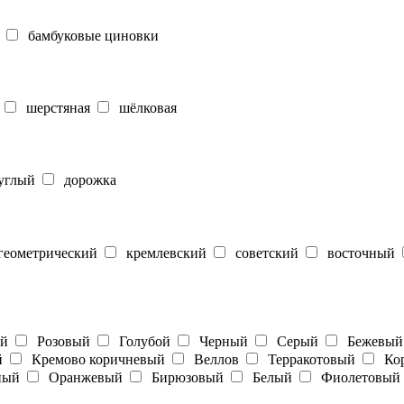
бамбуковые циновки
шерстяная
шёлковая
углый
дорожка
еометрический
кремлевский
советский
восточный
ый
Розовый
Голубой
Черный
Серый
Бежевый
й
Кремово коричневый
Веллов
Терракотовый
Кор
ный
Оранжевый
Бирюзовый
Белый
Фиолетовый