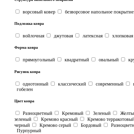
ворсовый ковер
безворсовое напольное покрытие
Подложка ковра
войлочная
джутовая
латексная
хлопковая
Форма ковра
прямоугольный
квадратный
овальный
кр
Рисунок ковра
однотонный
классический
современный
г
гобелен
Цвет ковра
Разноцветный
Кремовый
Зеленый
Желт
зеленый
Кремово красный
Кремово терракотовы
черный
Кремово серый
Бордовый
Разноцвет
Пурпурный