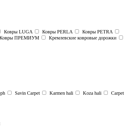
Ковры LUGA
Ковры PERLA
Ковры PETRA
Ковры ПРЕМИУМ
Кремлевские ковровые дорожки
eph
Savin Carpet
Karmen hali
Koza hali
Carpet
я