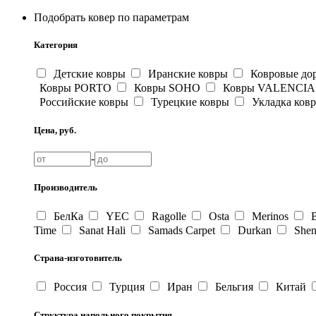
Подобрать ковер по параметрам
Категория
Детские ковры
Иранские ковры
Ковровые до
Ковры PORTO
Ковры SOHO
Ковры VALENCIA
Российские ковры
Турецкие ковры
Укладка ков
Цена, руб.
-
Производитель
БелКа
YEC
Ragolle
Osta
Merinos
В
Time
Sanat Hali
Samads Carpet
Durkan
Shen
Страна-изготовитель
Россия
Турция
Иран
Бельгия
Китай
Структура напольного покрытия