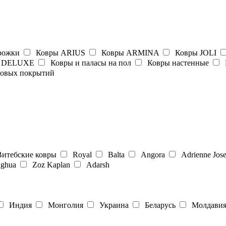
рожки
Ковры ARIUS
Ковры ARMINA
Ковры JOLI
 DELUXE
Ковры и паласы на пол
Ковры настенные
ровых покрытий
итебские ковры
Royal
Balta
Angora
Adrienne Jos
ghua
Zoz Kaplan
Adarsh
Индия
Монголия
Украина
Беларусь
Молдави