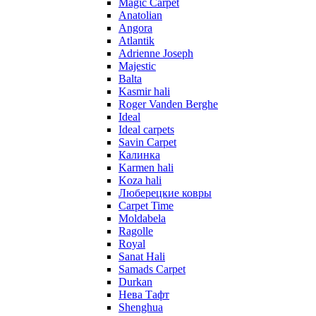
Magic Carpet
Anatolian
Angora
Atlantik
Adrienne Joseph
Majestic
Balta
Kasmir hali
Roger Vanden Berghe
Ideal
Ideal carpets
Savin Carpet
Калинка
Karmen hali
Koza hali
Люберецкие ковры
Carpet Time
Moldabela
Ragolle
Royal
Sanat Hali
Samads Carpet
Durkan
Нева Тафт
Shenghua