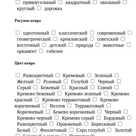
прямоугольный
квадратный
овальный
круглый
дорожка
Рисунок ковра
однотонный
классический
современный
геометрический
кремлевский
советский
восточный
детский
природа
животные
орнамент
гобелен
Цвет ковра
Разноцветный
Кремовый
Зеленый
Желтый
Розовый
Голубой
Черный
Серый
Бежевый
Красный
Синий
Кремово бежевый
Кремово зеленый
Кремово
красный
Кремово терракотовый
Кремово
коричневый
Веллов
Терракотовый
Коричневый
Бежево коричневый
Черный
Кремово черный
Кремово серый
Бордовый
Разноцветный
Оранжевый
Бирюзовый
Белый
Фиолетовый
Серо голубой
Золотой