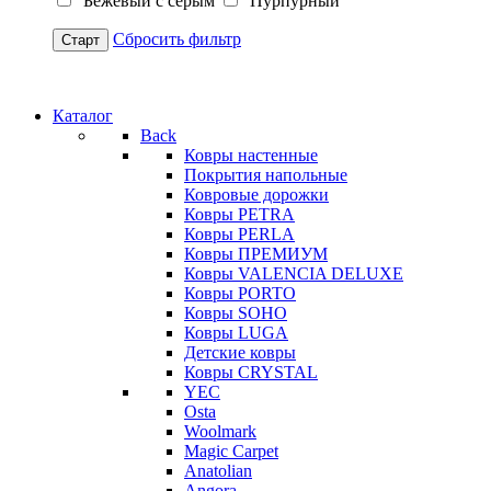
Бежевый с серым
Пурпурный
Сбросить фильтр
Старт
Каталог
Back
Ковры настенные
Покрытия напольные
Ковровые дорожки
Ковры PETRA
Ковры PERLA
Ковры ПРЕМИУМ
Ковры VALENCIA DELUXE
Ковры PORTO
Ковры SOHO
Ковры LUGA
Детские ковры
Ковры CRYSTAL
YEC
Osta
Woolmark
Magic Carpet
Anatolian
Angora