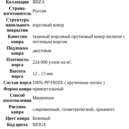
Коллекция
IBIZA
Страна-
Россия
изготовитель
Структура
напольного
ворсовый ковер
покрытия
Качество
тканный ворсовый прутковый ковер вильтон с
ковра
петлевым ворсом
Подложка
джутовая
ковра
Плотность
224 000 узлов на м².
ворса
Высота
12 - 13 мм.
ворса
Состав ворса
100% PP FRIZE ( крученные нитки )
Форма ковра
прямоугольный
Способ
Машинное
изготовления
Рисунок
современный, геометрический, орнамент
ковра
Цвет ковра
Бежевый
Код цвета
BEIGE