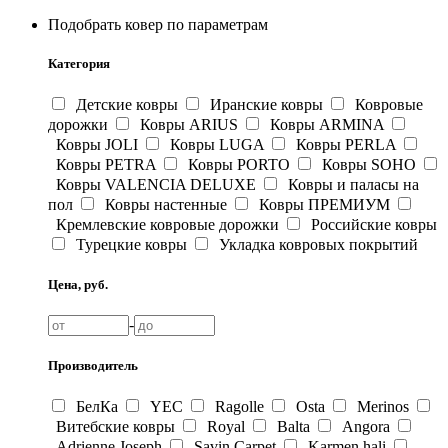
Подобрать ковер по параметрам
Категория
Детские ковры
Иранские ковры
Ковровые
дорожки
Ковры ARIUS
Ковры ARMINA
Ковры JOLI
Ковры LUGA
Ковры PERLA
Ковры PETRA
Ковры PORTO
Ковры SOHO
Ковры VALENCIA DELUXE
Ковры и паласы на
пол
Ковры настенные
Ковры ПРЕМИУМ
Кремлевские ковровые дорожки
Российские ковры
Турецкие ковры
Укладка ковровых покрытий
Цена, руб.
-
Производитель
БелКа
YEC
Ragolle
Osta
Merinos
Витебские ковры
Royal
Balta
Angora
Adrienne Joseph
Savin Carpet
Karmen hali