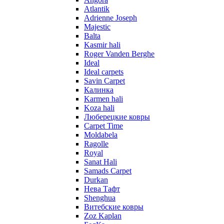
Atlantik
Adrienne Joseph
Majestic
Balta
Kasmir hali
Roger Vanden Berghe
Ideal
Ideal carpets
Savin Carpet
Калинка
Karmen hali
Koza hali
Люберецкие ковры
Carpet Time
Moldabela
Ragolle
Royal
Sanat Hali
Samads Carpet
Durkan
Нева Тафт
Shenghua
Витебские ковры
Zoz Kaplan