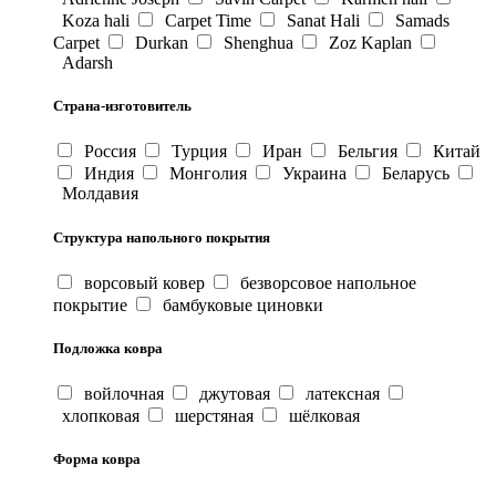
Koza hali
Carpet Time
Sanat Hali
Samads
Carpet
Durkan
Shenghua
Zoz Kaplan
Adarsh
Страна-изготовитель
Россия
Турция
Иран
Бельгия
Китай
Индия
Монголия
Украина
Беларусь
Молдавия
Структура напольного покрытия
ворсовый ковер
безворсовое напольное
покрытие
бамбуковые циновки
Подложка ковра
войлочная
джутовая
латексная
хлопковая
шерстяная
шёлковая
Форма ковра