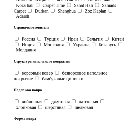
Koza hali
Carpet Time
Sanat Hali
Samads
Carpet
Durkan
Shenghua
Zoz Kaplan
Adarsh
Страна-изготовитель
Россия
Турция
Иран
Бельгия
Китай
Индия
Монголия
Украина
Беларусь
Молдавия
Структура напольного покрытия
ворсовый ковер
безворсовое напольное
покрытие
бамбуковые циновки
Подложка ковра
войлочная
джутовая
латексная
хлопковая
шерстяная
шёлковая
Форма ковра