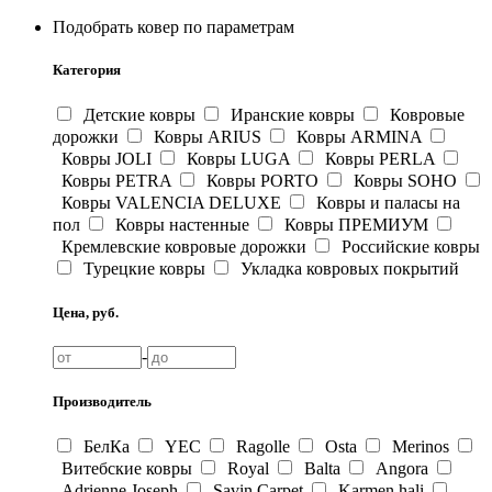
Подобрать ковер по параметрам
Категория
Детские ковры
Иранские ковры
Ковровые
дорожки
Ковры ARIUS
Ковры ARMINA
Ковры JOLI
Ковры LUGA
Ковры PERLA
Ковры PETRA
Ковры PORTO
Ковры SOHO
Ковры VALENCIA DELUXE
Ковры и паласы на
пол
Ковры настенные
Ковры ПРЕМИУМ
Кремлевские ковровые дорожки
Российские ковры
Турецкие ковры
Укладка ковровых покрытий
Цена, руб.
-
Производитель
БелКа
YEC
Ragolle
Osta
Merinos
Витебские ковры
Royal
Balta
Angora
Adrienne Joseph
Savin Carpet
Karmen hali