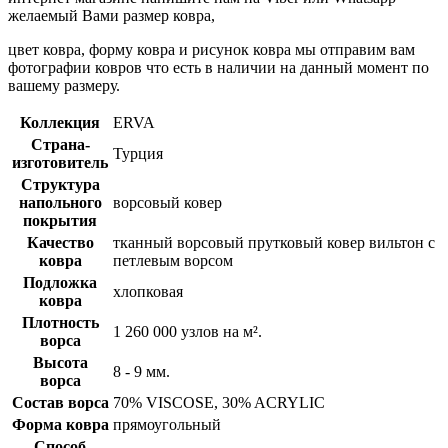
желаемый Вами размер ковра,
цвет ковра, форму ковра и рисунок ковра мы отправим вам
фотографии ковров что есть в наличии на данный момент по
вашему размеру.
Коллекция
ERVA
Страна-
Турция
изготовитель
Структура
напольного
ворсовый ковер
покрытия
Качество
тканный ворсовый прутковый ковер вильтон с
ковра
петлевым ворсом
Подложка
хлопковая
ковра
Плотность
1 260 000 узлов на м².
ворса
Высота
8 - 9 мм.
ворса
Состав ворса
70% VISCOSE, 30% ACRYLIC
Форма ковра
прямоугольный
Способ