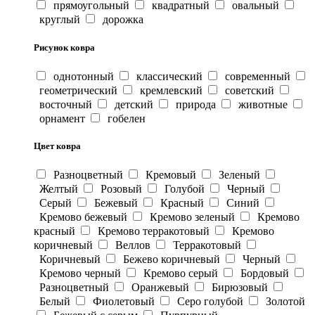
прямоугольный
квадратный
овальный
круглый
дорожка
Рисунок ковра
однотонный
классический
современный
геометрический
кремлевский
советский
восточный
детский
природа
животные
орнамент
гобелен
Цвет ковра
Разноцветный
Кремовый
Зеленый
Желтый
Розовый
Голубой
Черный
Серый
Бежевый
Красный
Синий
Кремово бежевый
Кремово зеленый
Кремово
красный
Кремово терракотовый
Кремово
коричневый
Веллов
Терракотовый
Коричневый
Бежево коричневый
Черный
Кремово черный
Кремово серый
Бордовый
Разноцветный
Оранжевый
Бирюзовый
Белый
Фиолетовый
Серо голубой
Золотой