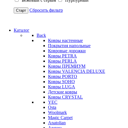
Бежевый с серым
Пурпурный
Сбросить фильтр
Старт
Каталог
Back
Ковры настенные
Покрытия напольные
Ковровые дорожки
Ковры PETRA
Ковры PERLA
Ковры ПРЕМИУМ
Ковры VALENCIA DELUXE
Ковры PORTO
Ковры SOHO
Ковры LUGA
Детские ковры
Ковры CRYSTAL
YEC
Osta
Woolmark
Magic Carpet
Anatolian
Angora