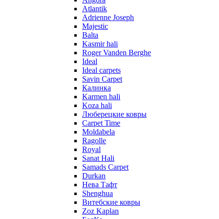
Atlantik
Adrienne Joseph
Majestic
Balta
Kasmir hali
Roger Vanden Berghe
Ideal
Ideal carpets
Savin Carpet
Калинка
Karmen hali
Koza hali
Люберецкие ковры
Carpet Time
Moldabela
Ragolle
Royal
Sanat Hali
Samads Carpet
Durkan
Нева Тафт
Shenghua
Витебские ковры
Zoz Kaplan