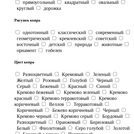
прямоугольный
квадратный
овальный
круглый
дорожка
Рисунок ковра
однотонный
классический
современный
геометрический
кремлевский
советский
восточный
детский
природа
животные
орнамент
гобелен
Цвет ковра
Разноцветный
Кремовый
Зеленый
Желтый
Розовый
Голубой
Черный
Серый
Бежевый
Красный
Синий
Кремово бежевый
Кремово зеленый
Кремово
красный
Кремово терракотовый
Кремово
коричневый
Веллов
Терракотовый
Коричневый
Бежево коричневый
Черный
Кремово черный
Кремово серый
Бордовый
Разноцветный
Оранжевый
Бирюзовый
Белый
Фиолетовый
Серо голубой
Золотой