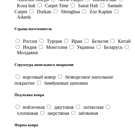
Koza hali
Carpet Time
Sanat Hali
Samads
Carpet
Durkan
Shenghua
Zoz Kaplan
Adarsh
Страна-изготовитель
Россия
Турция
Иран
Бельгия
Китай
Индия
Монголия
Украина
Беларусь
Молдавия
Структура напольного покрытия
ворсовый ковер
безворсовое напольное
покрытие
бамбуковые циновки
Подложка ковра
войлочная
джутовая
латексная
хлопковая
шерстяная
шёлковая
Форма ковра