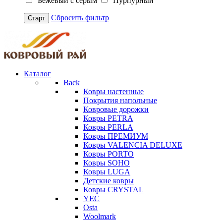
Бежевый с серым
Пурпурный
Сбросить фильтр
Старт
Каталог
Back
Ковры настенные
Покрытия напольные
Ковровые дорожки
Ковры PETRA
Ковры PERLA
Ковры ПРЕМИУМ
Ковры VALENCIA DELUXE
Ковры PORTO
Ковры SOHO
Ковры LUGA
Детские ковры
Ковры CRYSTAL
YEC
Osta
Woolmark