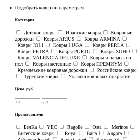
Подобрать ковер по параметрам
Категория
Детские ковры
Иранские ковры
Ковровые
дорожки
Ковры ARIUS
Ковры ARMINA
Ковры JOLI
Ковры LUGA
Ковры PERLA
Ковры PETRA
Ковры PORTO
Ковры SOHO
Ковры VALENCIA DELUXE
Ковры и паласы на
пол
Ковры настенные
Ковры ПРЕМИУМ
Кремлевские ковровые дорожки
Российские ковры
Турецкие ковры
Укладка ковровых покрытий
Цена, руб.
-
Производитель
БелКа
YEC
Ragolle
Osta
Merinos
Витебские ковры
Royal
Balta
Angora
Adrienne Joseph
Savin Carpet
Karmen hali