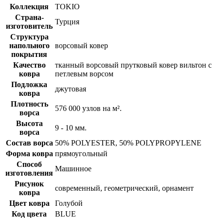
Коллекция
TOKIO
Страна-
Турция
изготовитель
Структура
напольного
ворсовый ковер
покрытия
Качество
тканный ворсовый прутковый ковер вильтон с
ковра
петлевым ворсом
Подложка
джутовая
ковра
Плотность
576 000 узлов на м².
ворса
Высота
9 - 10 мм.
ворса
Состав ворса
50% POLYESTER, 50% POLYPROPYLENE
Форма ковра
прямоугольный
Способ
Машинное
изготовления
Рисунок
современный, геометрический, орнамент
ковра
Цвет ковра
Голубой
Код цвета
BLUE