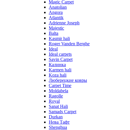
Magic Carpet
Anatolian
Angora
Atlantik
Adrienne Joseph
Majestic
Balta
Kasmir hali
Roger Vanden Berghe
Ideal
Ideal carpets
Savin Carpet
Калинка
Karmen hali
Koza hali
Люберецкие ковры
Carpet Time
Moldabela
Ragolle
Royal
Sanat Hali
Samads Carpet
Durkan
Нева Тафт
Shenghua