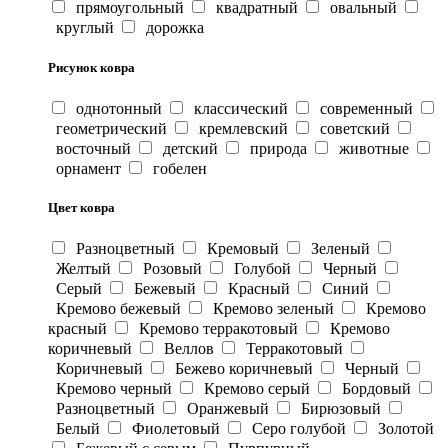
прямоугольный
квадратный
овальный
круглый
дорожка
Рисунок ковра
однотонный
классический
современный
геометрический
кремлевский
советский
восточный
детский
природа
животные
орнамент
гобелен
Цвет ковра
Разноцветный
Кремовый
Зеленый
Желтый
Розовый
Голубой
Черный
Серый
Бежевый
Красный
Синий
Кремово бежевый
Кремово зеленый
Кремово
красный
Кремово терракотовый
Кремово
коричневый
Веллов
Терракотовый
Коричневый
Бежево коричневый
Черный
Кремово черный
Кремово серый
Бордовый
Разноцветный
Оранжевый
Бирюзовый
Белый
Фиолетовый
Серо голубой
Золотой