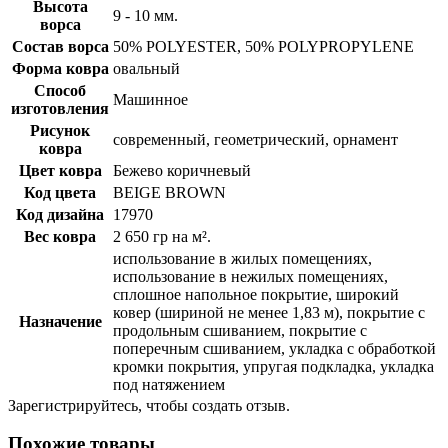
Высота
9 - 10 мм.
ворса
Состав ворса
50% POLYESTER, 50% POLYPROPYLENE
Форма ковра
овальный
Способ
Машинное
изготовления
Рисунок
современный, геометрический, орнамент
ковра
Цвет ковра
Бежево коричневый
Код цвета
BEIGE BROWN
Код дизайна
17970
Вес ковра
2 650 гр на м².
использование в жилых помещениях,
использование в нежилых помещениях,
сплошное напольное покрытие, широкий
ковер (шириной не менее 1,83 м), покрытие с
Назначение
продольным сшиванием, покрытие с
поперечным сшиванием, укладка с обработкой
кромки покрытия, упругая подкладка, укладка
под натяжением
Зарегистрируйтесь, чтобы создать отзыв.
Похожие товары