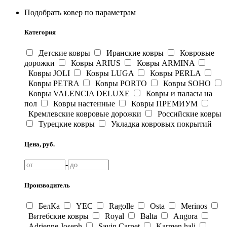
Подобрать ковер по параметрам
Категория
Детские ковры
Иранские ковры
Ковровые
дорожки
Ковры ARIUS
Ковры ARMINA
Ковры JOLI
Ковры LUGA
Ковры PERLA
Ковры PETRA
Ковры PORTO
Ковры SOHO
Ковры VALENCIA DELUXE
Ковры и паласы на
пол
Ковры настенные
Ковры ПРЕМИУМ
Кремлевские ковровые дорожки
Российские ковры
Турецкие ковры
Укладка ковровых покрытий
Цена, руб.
-
Производитель
БелКа
YEC
Ragolle
Osta
Merinos
Витебские ковры
Royal
Balta
Angora
Adrienne Joseph
Savin Carpet
Karmen hali