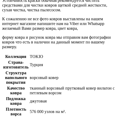
Устойчивость краски обычная рекомендуется чистить
средствами для чистки ковров щеткой средней жесткости,
сухая чистка, чистка пылесосом.
К сожалению не все фото ковров выставлены на нашем
интернет магазине напишите нам на Viber или Whatsapp
желаемый Вами размер ковра, цвет ковра,
форму ковра и рисунок ковра мы отправим вам фотографии
ковров что есть в наличии на данный момент по вашему
размеру.
Коллекция
TOKIO
Страна-
Турция
изготовитель
Структура
напольного
ворсовый ковер
покрытия
Качество
тканный ворсовый прутковый ковер вильтон с
ковра
петлевым ворсом
Подложка
джутовая
ковра
Плотность
576 000 узлов на м².
ворса