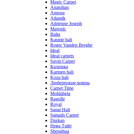
Magic Carpet
Anatolian
Angora
Atlantik
Adrienne Joseph
Majestic
Balta
Kasmir hali
Roger Vanden Berghe
Ideal
Ideal carpets
Savin Carpet
Калинка
Karmen hali
Koza hali
Люберецкие ковры
Carpet Time
Moldabela
Ragolle
Royal
Sanat Hali
Samads Carpet
Durkan
Нева Тафт
Shenghua