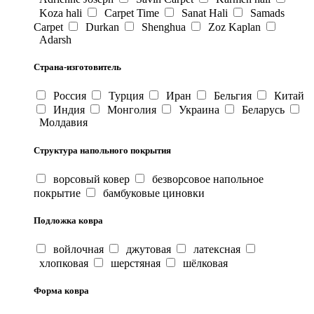
Koza hali
Carpet Time
Sanat Hali
Samads
Carpet
Durkan
Shenghua
Zoz Kaplan
Adarsh
Страна-изготовитель
Россия
Турция
Иран
Бельгия
Китай
Индия
Монголия
Украина
Беларусь
Молдавия
Структура напольного покрытия
ворсовый ковер
безворсовое напольное
покрытие
бамбуковые циновки
Подложка ковра
войлочная
джутовая
латексная
хлопковая
шерстяная
шёлковая
Форма ковра