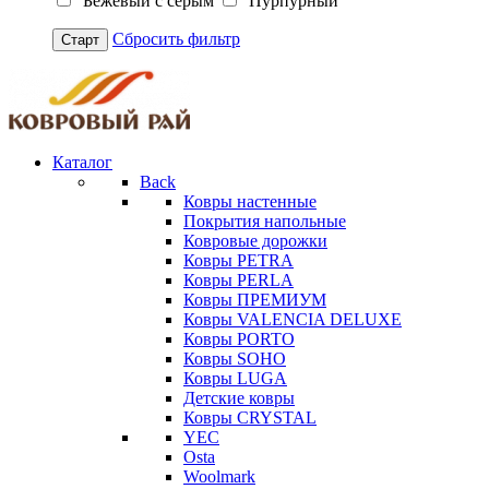
Бежевый с серым
Пурпурный
Сбросить фильтр
Старт
Каталог
Back
Ковры настенные
Покрытия напольные
Ковровые дорожки
Ковры PETRA
Ковры PERLA
Ковры ПРЕМИУМ
Ковры VALENCIA DELUXE
Ковры PORTO
Ковры SOHO
Ковры LUGA
Детские ковры
Ковры CRYSTAL
YEC
Osta
Woolmark