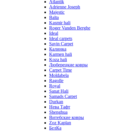
Atlantik
Adrienne Joseph
Majestic
Balta
Kasmir hali
Roger Vanden Berghe
Ideal
Ideal carpets
Savin Carpet
Калинка
Karmen hali
Koza hali
Люберецкие ковры
Carpet Time
Moldabela
Ragolle
Royal
Sanat Hali
Samads Carpet
Durkan
Нева Тафт
Shenghua
Витебские ковры
Zoz Kaplan
БелКа