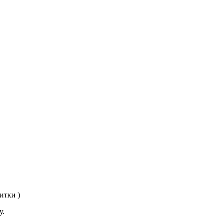
итки )
у.