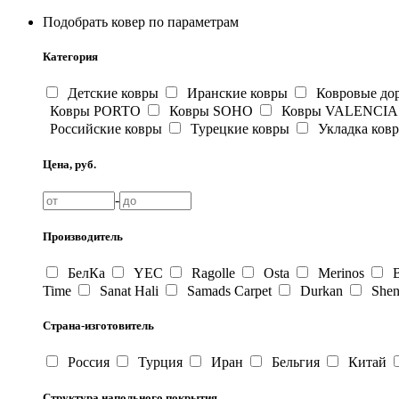
Подобрать ковер по параметрам
Категория
Детские ковры
Иранские ковры
Ковровые до
Ковры PORTO
Ковры SOHO
Ковры VALENCIA
Российские ковры
Турецкие ковры
Укладка ков
Цена, руб.
-
Производитель
БелКа
YEC
Ragolle
Osta
Merinos
В
Time
Sanat Hali
Samads Carpet
Durkan
Shen
Страна-изготовитель
Россия
Турция
Иран
Бельгия
Китай
Структура напольного покрытия