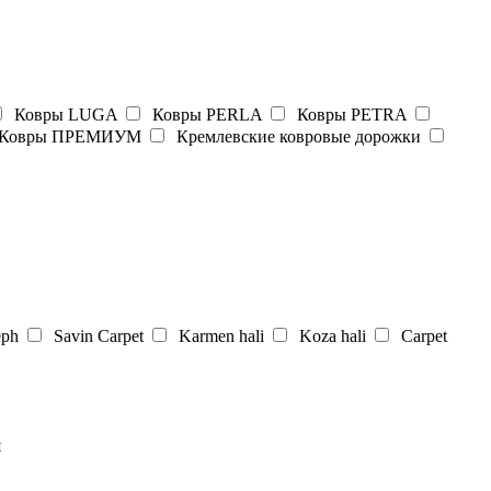
Ковры LUGA
Ковры PERLA
Ковры PETRA
Ковры ПРЕМИУМ
Кремлевские ковровые дорожки
eph
Savin Carpet
Karmen hali
Koza hali
Carpet
я