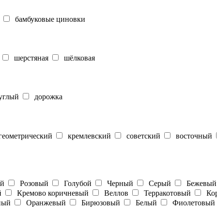
бамбуковые циновки
шерстяная
шёлковая
углый
дорожка
еометрический
кремлевский
советский
восточный
ый
Розовый
Голубой
Черный
Серый
Бежевый
й
Кремово коричневый
Веллов
Терракотовый
Кор
ный
Оранжевый
Бирюзовый
Белый
Фиолетовый