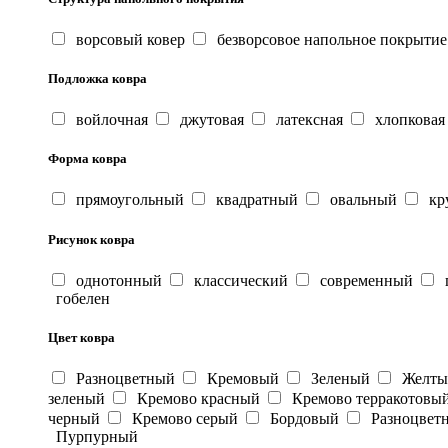
ворсовый ковер
безворсовое напольное покрытие
Подложка ковра
войлочная
джутовая
латексная
хлопковая
Форма ковра
прямоугольный
квадратный
овальный
кр
Рисунок ковра
однотонный
классический
современный
г
гобелен
Цвет ковра
Разноцветный
Кремовый
Зеленый
Желт
зеленый
Кремово красный
Кремово терракотовы
черный
Кремово серый
Бордовый
Разноцвет
Пурпурный