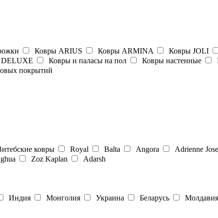
рожки
Ковры ARIUS
Ковры ARMINA
Ковры JOLI
 DELUXE
Ковры и паласы на пол
Ковры настенные
ровых покрытий
итебские ковры
Royal
Balta
Angora
Adrienne Jos
ghua
Zoz Kaplan
Adarsh
Индия
Монголия
Украина
Беларусь
Молдави