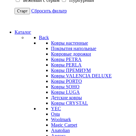
Бежевый с серым
Пурпурный
Сбросить фильтр
Старт
Каталог
Back
Ковры настенные
Покрытия напольные
Ковровые дорожки
Ковры PETRA
Ковры PERLA
Ковры ПРЕМИУМ
Ковры VALENCIA DELUXE
Ковры PORTO
Ковры SOHO
Ковры LUGA
Детские ковры
Ковры CRYSTAL
YEC
Osta
Woolmark
Magic Carpet
Anatolian
Angora