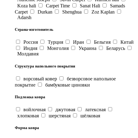
Koza hali
Carpet Time
Sanat Hali
Samads
Carpet
Durkan
Shenghua
Zoz Kaplan
Adarsh
Страна-изготовитель
Россия
Турция
Иран
Бельгия
Китай
Индия
Монголия
Украина
Беларусь
Молдавия
Структура напольного покрытия
ворсовый ковер
безворсовое напольное
покрытие
бамбуковые циновки
Подложка ковра
войлочная
джутовая
латексная
хлопковая
шерстяная
шёлковая
Форма ковра