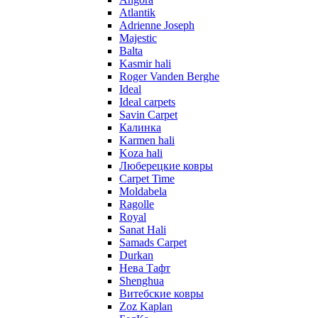
Atlantik
Adrienne Joseph
Majestic
Balta
Kasmir hali
Roger Vanden Berghe
Ideal
Ideal carpets
Savin Carpet
Калинка
Karmen hali
Koza hali
Люберецкие ковры
Carpet Time
Moldabela
Ragolle
Royal
Sanat Hali
Samads Carpet
Durkan
Нева Тафт
Shenghua
Витебские ковры
Zoz Kaplan