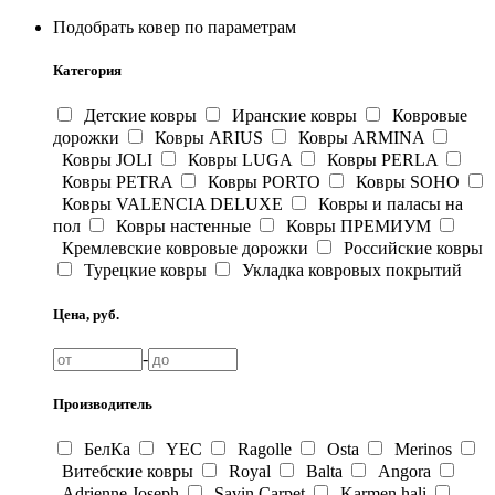
Подобрать ковер по параметрам
Категория
Детские ковры
Иранские ковры
Ковровые
дорожки
Ковры ARIUS
Ковры ARMINA
Ковры JOLI
Ковры LUGA
Ковры PERLA
Ковры PETRA
Ковры PORTO
Ковры SOHO
Ковры VALENCIA DELUXE
Ковры и паласы на
пол
Ковры настенные
Ковры ПРЕМИУМ
Кремлевские ковровые дорожки
Российские ковры
Турецкие ковры
Укладка ковровых покрытий
Цена, руб.
-
Производитель
БелКа
YEC
Ragolle
Osta
Merinos
Витебские ковры
Royal
Balta
Angora
Adrienne Joseph
Savin Carpet
Karmen hali