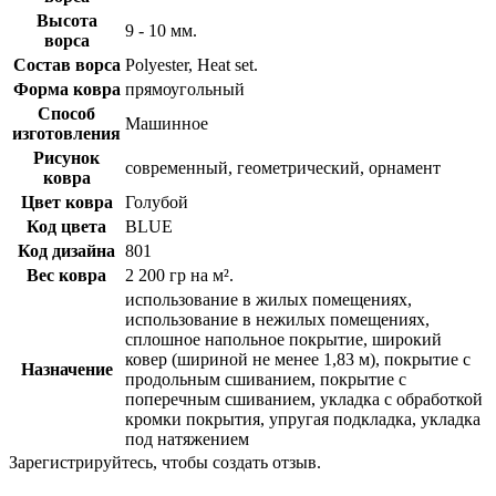
Высота
9 - 10 мм.
ворса
Состав ворса
Polyester, Heat set.
Форма ковра
прямоугольный
Способ
Машинное
изготовления
Рисунок
современный, геометрический, орнамент
ковра
Цвет ковра
Голубой
Код цвета
BLUE
Код дизайна
801
Вес ковра
2 200 гр на м².
использование в жилых помещениях,
использование в нежилых помещениях,
сплошное напольное покрытие, широкий
ковер (шириной не менее 1,83 м), покрытие с
Назначение
продольным сшиванием, покрытие с
поперечным сшиванием, укладка с обработкой
кромки покрытия, упругая подкладка, укладка
под натяжением
Зарегистрируйтесь, чтобы создать отзыв.