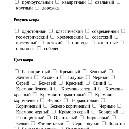
прямоугольный
квадратный
овальный
круглый
дорожка
Рисунок ковра
однотонный
классический
современный
геометрический
кремлевский
советский
восточный
детский
природа
животные
орнамент
гобелен
Цвет ковра
Разноцветный
Кремовый
Зеленый
Желтый
Розовый
Голубой
Черный
Серый
Бежевый
Красный
Синий
Кремово бежевый
Кремово зеленый
Кремово
красный
Кремово терракотовый
Кремово
коричневый
Веллов
Терракотовый
Коричневый
Бежево коричневый
Черный
Кремово черный
Кремово серый
Бордовый
Разноцветный
Оранжевый
Бирюзовый
Белый
Фиолетовый
Серо голубой
Золотой