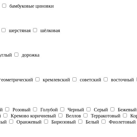
бамбуковые циновки
шерстяная
шёлковая
углый
дорожка
еометрический
кремлевский
советский
восточный
ый
Розовый
Голубой
Черный
Серый
Бежевый
й
Кремово коричневый
Веллов
Терракотовый
Кор
ный
Оранжевый
Бирюзовый
Белый
Фиолетовый