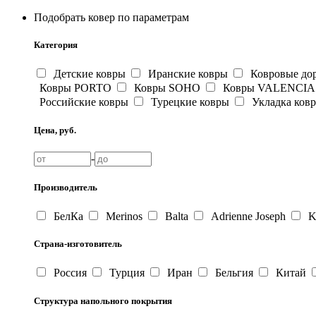
Подобрать ковер по параметрам
Категория
Детские ковры
Иранские ковры
Ковровые до
Ковры PORTO
Ковры SOHO
Ковры VALENCIA
Российские ковры
Турецкие ковры
Укладка ков
Цена, руб.
-
Производитель
БелКа
Merinos
Balta
Adrienne Joseph
Ka
Страна-изготовитель
Россия
Турция
Иран
Бельгия
Китай
Структура напольного покрытия