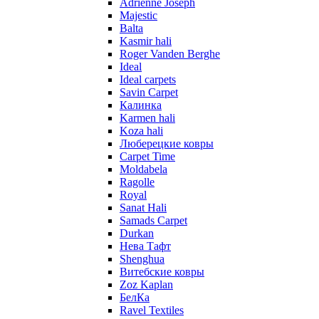
Adrienne Joseph
Majestic
Balta
Kasmir hali
Roger Vanden Berghe
Ideal
Ideal carpets
Savin Carpet
Калинка
Karmen hali
Koza hali
Люберецкие ковры
Carpet Time
Moldabela
Ragolle
Royal
Sanat Hali
Samads Carpet
Durkan
Нева Тафт
Shenghua
Витебские ковры
Zoz Kaplan
БелКа
Ravel Textiles