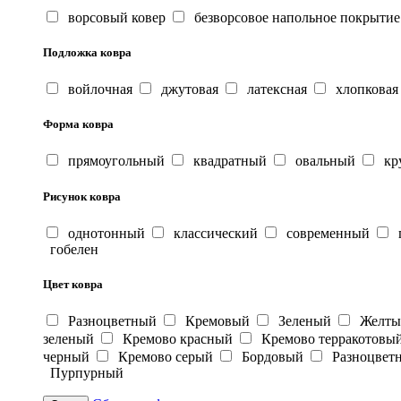
ворсовый ковер
безворсовое напольное покрытие
Подложка ковра
войлочная
джутовая
латексная
хлопковая
Форма ковра
прямоугольный
квадратный
овальный
кр
Рисунок ковра
однотонный
классический
современный
г
гобелен
Цвет ковра
Разноцветный
Кремовый
Зеленый
Желт
зеленый
Кремово красный
Кремово терракотовы
черный
Кремово серый
Бордовый
Разноцвет
Пурпурный