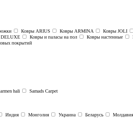
рожки
Ковры ARIUS
Ковры ARMINA
Ковры JOLI
 DELUXE
Ковры и паласы на пол
Ковры настенные
ровых покрытий
rmen hali
Samads Carpet
Индия
Монголия
Украина
Беларусь
Молдави