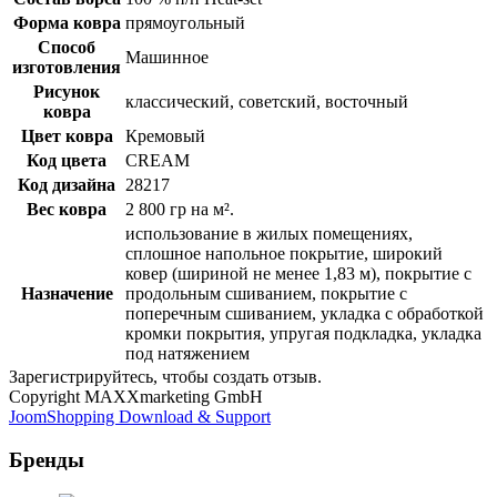
Форма ковра
прямоугольный
Способ
Машинное
изготовления
Рисунок
классический, советский, восточный
ковра
Цвет ковра
Кремовый
Код цвета
CREAM
Код дизайна
28217
Вес ковра
2 800 гр на м².
использование в жилых помещениях,
сплошное напольное покрытие, широкий
ковер (шириной не менее 1,83 м), покрытие с
Назначение
продольным сшиванием, покрытие с
поперечным сшиванием, укладка с обработкой
кромки покрытия, упругая подкладка, укладка
под натяжением
Зарегистрируйтесь, чтобы создать отзыв.
Copyright MAXXmarketing GmbH
JoomShopping Download & Support
Бренды