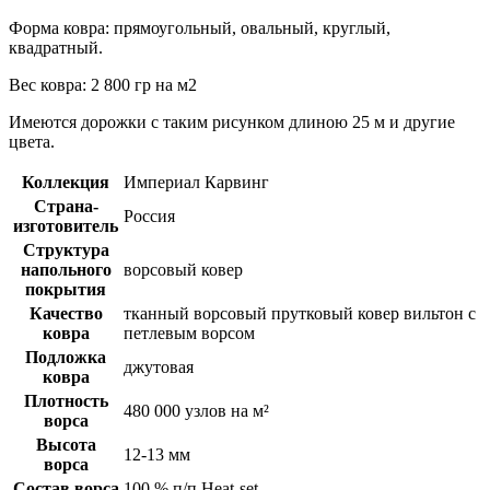
3.00*3.00
16 560.00 руб.
В корзину
Форма ковра: прямоугольный, овальный, круглый,
квадратный.
3.00*4.00
22 080.00 руб.
В корзину
3.00*5.00
27 600.00 руб.
В корзину
Вес ковра: 2 800 гр на м2
4.00*6.00
44 160.00 руб.
В корзину
Имеются дорожки с таким рисунком длиною 25 м и другие
4.00*5.00
36 800.00 руб.
В корзину
цвета.
4.00*4.00
29 440.00 руб.
В корзину
Коллекция
Империал Карвинг
Страна-
Россия
изготовитель
Структура
напольного
ворсовый ковер
покрытия
Качество
тканный ворсовый прутковый ковер вильтон с
ковра
петлевым ворсом
Подложка
джутовая
ковра
Плотность
480 000 узлов на м²
ворса
Высота
12-13 мм
ворса
Состав ворса
100 % п/п Heat-set