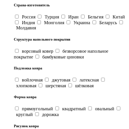
Страна-изготовитель
Россия
Турция
Иран
Бельгия
Китай
Индия
Монголия
Украина
Беларусь
Молдавия
Структура напольного покрытия
ворсовый ковер
безворсовое напольное
покрытие
бамбуковые циновки
Подложка ковра
войлочная
джутовая
латексная
хлопковая
шерстяная
шёлковая
Форма ковра
прямоугольный
квадратный
овальный
круглый
дорожка
Рисунок ковра