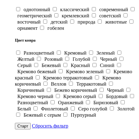
однотонный
классический
современный
геометрический
кремлевский
советский
восточный
детский
природа
животные
орнамент
гобелен
Цвет ковра
Разноцветный
Кремовый
Зеленый
Желтый
Розовый
Голубой
Черный
Серый
Бежевый
Красный
Синий
Кремово бежевый
Кремово зеленый
Кремово
красный
Кремово терракотовый
Кремово
коричневый
Веллов
Терракотовый
Коричневый
Бежево коричневый
Черный
Кремово черный
Кремово серый
Бордовый
Разноцветный
Оранжевый
Бирюзовый
Белый
Фиолетовый
Серо голубой
Золотой
Бежевый с серым
Пурпурный
Сбросить фильтр
Старт