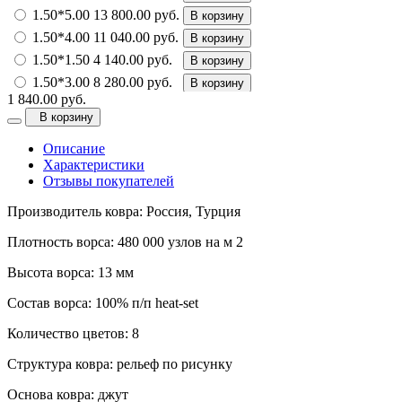
1.50*5.00
13 800.00 руб.
В корзину
1.50*4.00
11 040.00 руб.
В корзину
1.50*1.50
4 140.00 руб.
В корзину
1.50*3.00
8 280.00 руб.
В корзину
1 840.00 руб.
1.50*2.30
6 348.00 руб.
В корзину
В корзину
2.00*4.00
14 720.00 руб.
В корзину
Описание
2.00*5.00
18 400.00 руб.
В корзину
Характеристики
2.00*4.50
16 560.00 руб.
В корзину
Отзывы покупателей
2.00*3.50
12 880.00 руб.
В корзину
Производитель ковра: Россия, Турция
2.00*3.00
11 040.00 руб.
В корзину
2.00*2.00
7 360.00 руб.
В корзину
Плотность ворса: 480 000 узлов на м 2
2.00*2.50
9 200.00 руб.
В корзину
Высота ворса: 13 мм
2.50*5.50
25 300.00 руб.
В корзину
Состав ворса: 100% п/п heat-set
2.50*5.00
23 000.00 руб.
В корзину
2.50*4.50
20 700.00 руб.
В корзину
Количество цветов: 8
2.50*3.50
16 100.00 руб.
В корзину
Структура ковра: рельеф по рисунку
2.50*4.00
18 400.00 руб.
В корзину
Основа ковра: джут
3.00*6.00
33 120.00 руб.
В корзину