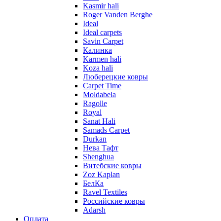
Kasmir hali
Roger Vanden Berghe
Ideal
Ideal carpets
Savin Carpet
Калинка
Karmen hali
Koza hali
Люберецкие ковры
Carpet Time
Moldabela
Ragolle
Royal
Sanat Hali
Samads Carpet
Durkan
Нева Тафт
Shenghua
Витебские ковры
Zoz Kaplan
БелКа
Ravel Textiles
Российские ковры
Adarsh
Оплата