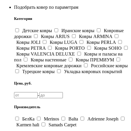
Подобрать ковер по параметрам
Категория
Детские ковры
Иранские ковры
Ковровые
дорожки
Ковры ARIUS
Ковры ARMINA
Ковры JOLI
Ковры LUGA
Ковры PERLA
Ковры PETRA
Ковры PORTO
Ковры SOHO
Ковры VALENCIA DELUXE
Ковры и паласы на
пол
Ковры настенные
Ковры ПРЕМИУМ
Кремлевские ковровые дорожки
Российские ковры
Турецкие ковры
Укладка ковровых покрытий
Цена, руб.
-
Производитель
БелКа
Merinos
Balta
Adrienne Joseph
Karmen hali
Samads Carpet