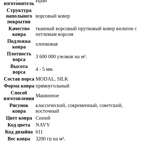
Иран
изготовитель
Структура
напольного
ворсовый ковер
покрытия
Качество
тканный ворсовый прутковый ковер вильтон с
ковра
петлевым ворсом
Подложка
хлопковая
ковра
Плотность
3 600 000 узелков на м².
ворса
Высота
4 - 5 мм.
ворса
Состав ворса
MODAL, SILK
Форма ковра
прямоугольный
Способ
Машинное
изготовления
Рисунок
классический, современный, советский,
ковра
восточный
Цвет ковра
Синий
Код цвета
NAVY
Код дизайна
611
Вес ковра
3200 гр на м².