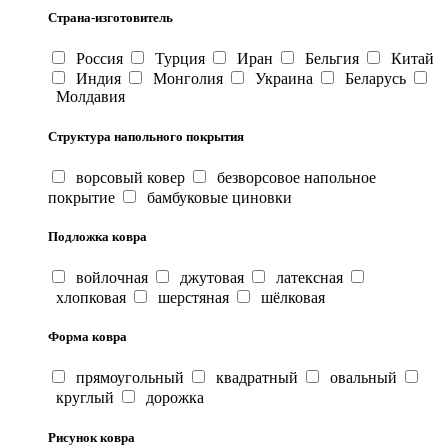
Страна-изготовитель
Россия
Турция
Иран
Бельгия
Китай
Индия
Монголия
Украина
Беларусь
Молдавия
Структура напольного покрытия
ворсовый ковер
безворсовое напольное
покрытие
бамбуковые циновки
Подложка ковра
войлочная
джутовая
латексная
хлопковая
шерстяная
шёлковая
Форма ковра
прямоугольный
квадратный
овальный
круглый
дорожка
Рисунок ковра