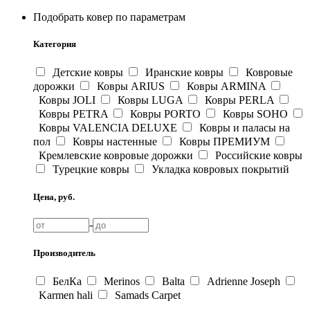
Подобрать ковер по параметрам
Категория
Детские ковры
Иранские ковры
Ковровые
дорожки
Ковры ARIUS
Ковры ARMINA
Ковры JOLI
Ковры LUGA
Ковры PERLA
Ковры PETRA
Ковры PORTO
Ковры SOHO
Ковры VALENCIA DELUXE
Ковры и паласы на
пол
Ковры настенные
Ковры ПРЕМИУМ
Кремлевские ковровые дорожки
Российские ковры
Турецкие ковры
Укладка ковровых покрытий
Цена, руб.
-
Производитель
БелКа
Merinos
Balta
Adrienne Joseph
Karmen hali
Samads Carpet