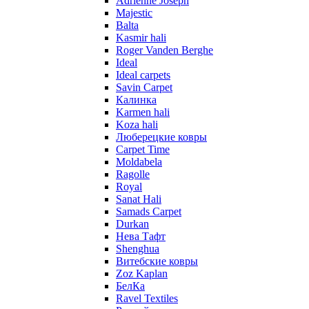
Adrienne Joseph
Majestic
Balta
Kasmir hali
Roger Vanden Berghe
Ideal
Ideal carpets
Savin Carpet
Калинка
Karmen hali
Koza hali
Люберецкие ковры
Carpet Time
Moldabela
Ragolle
Royal
Sanat Hali
Samads Carpet
Durkan
Нева Тафт
Shenghua
Витебские ковры
Zoz Kaplan
БелКа
Ravel Textiles