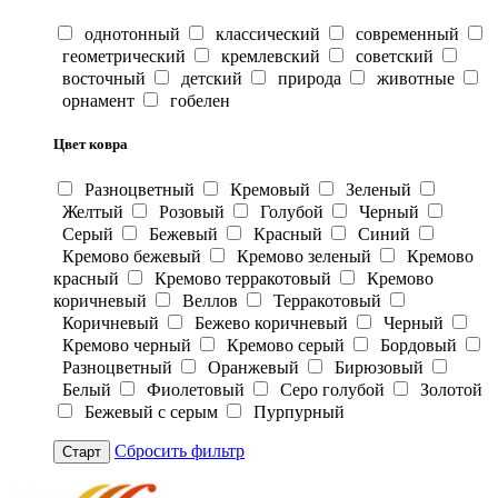
однотонный
классический
современный
геометрический
кремлевский
советский
восточный
детский
природа
животные
орнамент
гобелен
Цвет ковра
Разноцветный
Кремовый
Зеленый
Желтый
Розовый
Голубой
Черный
Серый
Бежевый
Красный
Синий
Кремово бежевый
Кремово зеленый
Кремово
красный
Кремово терракотовый
Кремово
коричневый
Веллов
Терракотовый
Коричневый
Бежево коричневый
Черный
Кремово черный
Кремово серый
Бордовый
Разноцветный
Оранжевый
Бирюзовый
Белый
Фиолетовый
Серо голубой
Золотой
Бежевый с серым
Пурпурный
Сбросить фильтр
Старт