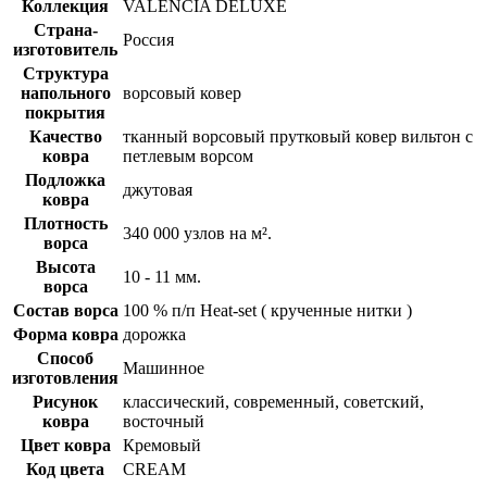
Коллекция
VALENCIA DELUXE
Страна-
Россия
изготовитель
Структура
напольного
ворсовый ковер
покрытия
Качество
тканный ворсовый прутковый ковер вильтон с
ковра
петлевым ворсом
Подложка
джутовая
ковра
Плотность
340 000 узлов на м².
ворса
Высота
10 - 11 мм.
ворса
Состав ворса
100 % п/п Heat-set ( крученные нитки )
Форма ковра
дорожка
Способ
Машинное
изготовления
Рисунок
классический, современный, советский,
ковра
восточный
Цвет ковра
Кремовый
Код цвета
CREAM