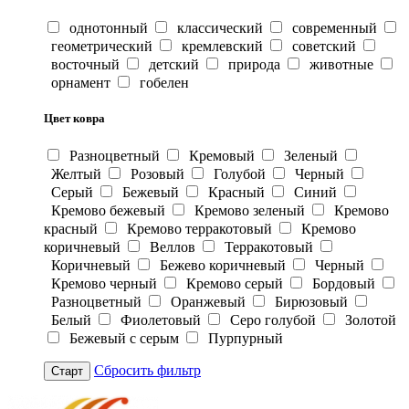
однотонный
классический
современный
геометрический
кремлевский
советский
восточный
детский
природа
животные
орнамент
гобелен
Цвет ковра
Разноцветный
Кремовый
Зеленый
Желтый
Розовый
Голубой
Черный
Серый
Бежевый
Красный
Синий
Кремово бежевый
Кремово зеленый
Кремово
красный
Кремово терракотовый
Кремово
коричневый
Веллов
Терракотовый
Коричневый
Бежево коричневый
Черный
Кремово черный
Кремово серый
Бордовый
Разноцветный
Оранжевый
Бирюзовый
Белый
Фиолетовый
Серо голубой
Золотой
Бежевый с серым
Пурпурный
Сбросить фильтр
Старт