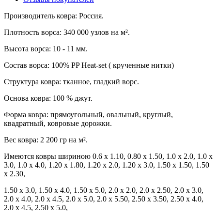
1.50*3.00
7 182.00 руб.
В корзину
Производитель ковра: Россия.
1.60*25.00
63 840.00 руб.
В корзину
1.80*25.00
71 820.00 руб.
В корзину
Плотность ворса: 340 000 узлов на м².
2.00*25.00
79 800.00 руб.
В корзину
Высота ворса: 10 - 11 мм.
2.50*25.00
100 548.00 руб.
В корзину
Состав ворса: 100% PP Heat-set ( крученные нитки)
3.00*25.00
119 700.00 руб.
В корзину
4.00*25.00
159 600.00 руб.
В корзину
Структура ковра: тканное, гладкий ворс.
Основа ковра: 100 % джут.
Форма ковра: прямоугольный, овальный, круглый,
квадратный, ковровые дорожки.
Вес ковра: 2 200 гр на м².
Имеются ковры шириною 0.6 х 1.10, 0.80 x 1.50, 1.0 x 2.0, 1.0 x
3.0, 1.0 х 4.0, 1.20 x 1.80, 1.20 x 2.0, 1.20 x 3.0, 1.50 х 1.50, 1.50
x 2.30,
1.50 x 3.0, 1.50 x 4.0, 1.50 х 5.0, 2.0 х 2.0, 2.0 x 2.50, 2.0 х 3.0,
2.0 x 4.0, 2.0 х 4.5, 2.0 х 5.0, 2.0 х 5.50, 2.50 x 3.50, 2.50 x 4.0,
2.0 х 4.5, 2.50 х 5.0,