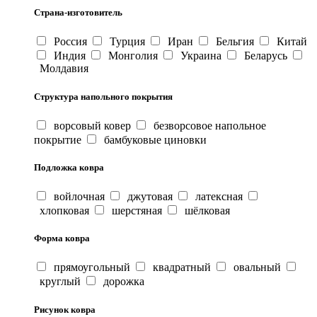
Страна-изготовитель
Россия
Турция
Иран
Бельгия
Китай
Индия
Монголия
Украина
Беларусь
Молдавия
Структура напольного покрытия
ворсовый ковер
безворсовое напольное
покрытие
бамбуковые циновки
Подложка ковра
войлочная
джутовая
латексная
хлопковая
шерстяная
шёлковая
Форма ковра
прямоугольный
квадратный
овальный
круглый
дорожка
Рисунок ковра