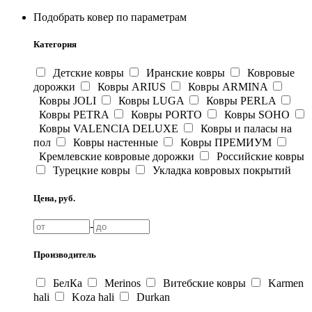
Подобрать ковер по параметрам
Категория
Детские ковры
Иранские ковры
Ковровые
дорожки
Ковры ARIUS
Ковры ARMINA
Ковры JOLI
Ковры LUGA
Ковры PERLA
Ковры PETRA
Ковры PORTO
Ковры SOHO
Ковры VALENCIA DELUXE
Ковры и паласы на
пол
Ковры настенные
Ковры ПРЕМИУМ
Кремлевские ковровые дорожки
Российские ковры
Турецкие ковры
Укладка ковровых покрытий
Цена, руб.
-
Производитель
БелКа
Merinos
Витебские ковры
Karmen
hali
Koza hali
Durkan