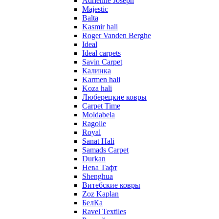
Adrienne Joseph
Majestic
Balta
Kasmir hali
Roger Vanden Berghe
Ideal
Ideal carpets
Savin Carpet
Калинка
Karmen hali
Koza hali
Люберецкие ковры
Carpet Time
Moldabela
Ragolle
Royal
Sanat Hali
Samads Carpet
Durkan
Нева Тафт
Shenghua
Витебские ковры
Zoz Kaplan
БелКа
Ravel Textiles