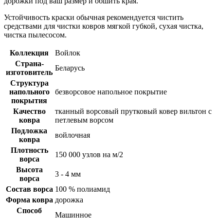
дорожки под ваш размер и обшить края.
Устойчивость краски обычная рекомендуется чистить
средствами для чистки ковров мягкой губкой, сухая чистка,
чистка пылесосом.
Коллекция
Войлок
Страна-
Беларусь
изготовитель
Структура
напольного
безворсовое напольное покрытие
покрытия
Качество
тканный ворсовый прутковый ковер вильтон с
ковра
петлевым ворсом
Подложка
войлочная
ковра
Плотность
150 000 узлов на м/2
ворса
Высота
3 - 4 мм
ворса
Состав ворса
100 % полиамид
Форма ковра
дорожка
Способ
Машинное