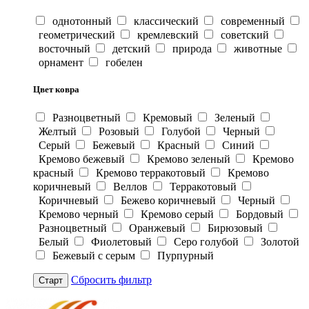
однотонный
классический
современный
геометрический
кремлевский
советский
восточный
детский
природа
животные
орнамент
гобелен
Цвет ковра
Разноцветный
Кремовый
Зеленый
Желтый
Розовый
Голубой
Черный
Серый
Бежевый
Красный
Синий
Кремово бежевый
Кремово зеленый
Кремово
красный
Кремово терракотовый
Кремово
коричневый
Веллов
Терракотовый
Коричневый
Бежево коричневый
Черный
Кремово черный
Кремово серый
Бордовый
Разноцветный
Оранжевый
Бирюзовый
Белый
Фиолетовый
Серо голубой
Золотой
Бежевый с серым
Пурпурный
Сбросить фильтр
Старт