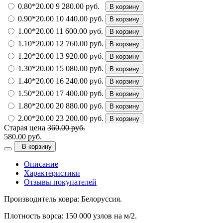
0.80*20.00
9 280.00 руб.
В корзину
0.90*20.00
10 440.00 руб.
В корзину
1.00*20.00
11 600.00 руб.
В корзину
1.10*20.00
12 760.00 руб.
В корзину
1.20*20.00
13 920.00 руб.
В корзину
1.30*20.00
15 080.00 руб.
В корзину
1.40*20.00
16 240.00 руб.
В корзину
1.50*20.00
17 400.00 руб.
В корзину
1.80*20.00
20 880.00 руб.
В корзину
2.00*20.00
23 200.00 руб.
В корзину
Старая цена
360.00 руб.
2.50*20.00
29 000.00 руб.
В корзину
580.00 руб.
3.00*20.00
34 800.00 руб.
В корзину
В корзину
3.50*20.00
40 600.00 руб.
В корзину
Описание
4.00*20.00
46 400.00 руб.
В корзину
Характеристики
5.00*20.00
58 000.00 руб.
В корзину
Отзывы покупателей
Производитель ковра: Белоруссия.
Плотность ворса: 150 000 узлов на м/2.