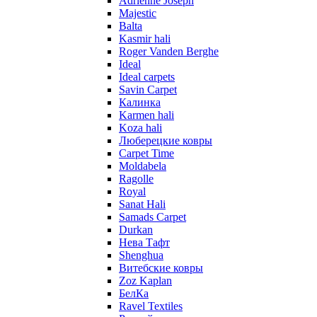
Adrienne Joseph
Majestic
Balta
Kasmir hali
Roger Vanden Berghe
Ideal
Ideal carpets
Savin Carpet
Калинка
Karmen hali
Koza hali
Люберецкие ковры
Carpet Time
Moldabela
Ragolle
Royal
Sanat Hali
Samads Carpet
Durkan
Нева Тафт
Shenghua
Витебские ковры
Zoz Kaplan
БелКа
Ravel Textiles