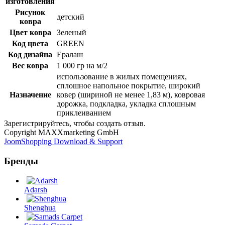
изготовления
Рисунок
детский
ковра
Цвет ковра
Зеленый
Код цвета
GREEN
Код дизайна
Ералаш
Вес ковра
1 000 гр на м/2
использование в жилых помещениях,
сплошное напольное покрытие, широкий
Назначение
ковер (шириной не менее 1,83 м), ковровая
дорожка, подкладка, укладка сплошным
приклеиванием
Зарегистрируйтесь, чтобы создать отзыв.
Copyright MAXXmarketing GmbH
JoomShopping Download & Support
Бренды
Adarsh
Shenghua