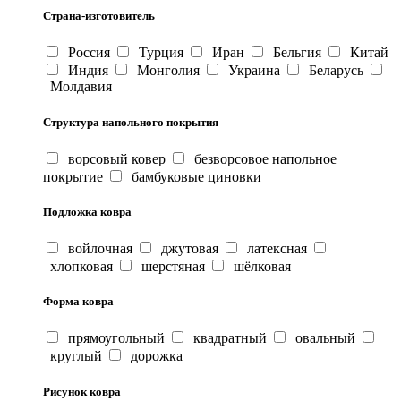
Страна-изготовитель
Россия
Турция
Иран
Бельгия
Китай
Индия
Монголия
Украина
Беларусь
Молдавия
Структура напольного покрытия
ворсовый ковер
безворсовое напольное
покрытие
бамбуковые циновки
Подложка ковра
войлочная
джутовая
латексная
хлопковая
шерстяная
шёлковая
Форма ковра
прямоугольный
квадратный
овальный
круглый
дорожка
Рисунок ковра