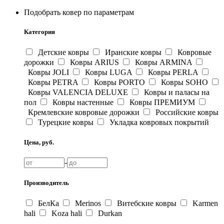
Подобрать ковер по параметрам
Категория
Детские ковры
Иранские ковры
Ковровые
дорожки
Ковры ARIUS
Ковры ARMINA
Ковры JOLI
Ковры LUGA
Ковры PERLA
Ковры PETRA
Ковры PORTO
Ковры SOHO
Ковры VALENCIA DELUXE
Ковры и паласы на
пол
Ковры настенные
Ковры ПРЕМИУМ
Кремлевские ковровые дорожки
Российские ковры
Турецкие ковры
Укладка ковровых покрытий
Цена, руб.
-
Производитель
БелКа
Merinos
Витебские ковры
Karmen
hali
Koza hali
Durkan