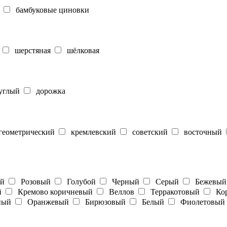
бамбуковые циновки
шерстяная
шёлковая
углый
дорожка
еометрический
кремлевский
советский
восточный
ый
Розовый
Голубой
Черный
Серый
Бежевый
й
Кремово коричневый
Веллов
Терракотовый
Кор
ный
Оранжевый
Бирюзовый
Белый
Фиолетовый