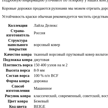
Подробную информацию уточняйте по телефону у наших консу
Коровые дорожки продаются рулонами мы можем отрезать доро
Устойчивость краски обычная рекомендуется чистить средствам
Коллекция
Лайла Делюкс
Страна-
Россия
изготовитель
Структура
напольного
ворсовый ковер
покрытия
Качество ковра
тканный ворсовый прутковый ковер вильтон
Подложка ковра
джутовая
Плотность ворса
150 400 узлов на м 2
Высота ворса
8-9 мм
Состав ворса
100 % п/п BCF
Форма ковра
дорожка
Способ
Машинное
изготовления
Рисунок ковра
классический, современный, советский, во
Цвет ковра
Бежевый
Код цвета
BEIGE