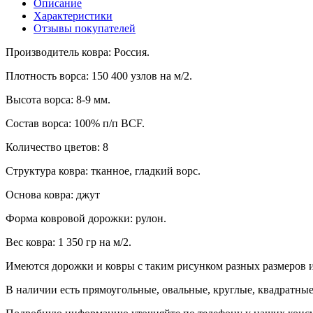
Описание
3.00*30.00
90 000.00 руб.
В корзину
Характеристики
3.50*30.00
105 000.00 руб.
В корзину
Отзывы покупателей
4.00*30.00
105 000.00 руб.
В корзину
Производитель ковра: Россия.
Плотность ворса: 150 400 узлов на м/2.
Высота ворса: 8-9 мм.
Состав ворса: 100% п/п BCF.
Количество цветов: 8
Структура ковра: тканное, гладкий ворс.
Основа ковра: джут
Форма ковровой дорожки: рулон.
Вес ковра: 1 350 гр на м/2.
Имеются дорожки и ковры с таким рисунком разных размеров и
В наличии есть прямоугольные, овальные, круглые, квадратные