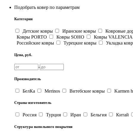
Подобрать ковер по параметрам
Категория
Детские ковры
Иранские ковры
Ковровые до
Ковры PORTO
Ковры SOHO
Ковры VALENCIA
Российские ковры
Турецкие ковры
Укладка ков
Цена, руб.
-
Производитель
БелКа
Merinos
Витебские ковры
Karmen ha
Страна-изготовитель
Россия
Турция
Иран
Бельгия
Китай
Структура напольного покрытия