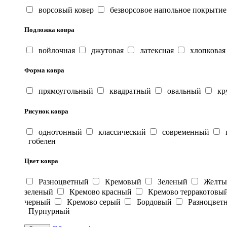
ворсовый ковер
безворсовое напольное покрытие
Подложка ковра
войлочная
джутовая
латексная
хлопковая
Форма ковра
прямоугольный
квадратный
овальный
кр
Рисунок ковра
однотонный
классический
современный
г
гобелен
Цвет ковра
Разноцветный
Кремовый
Зеленый
Желт
зеленый
Кремово красный
Кремово терракотовы
черный
Кремово серый
Бордовый
Разноцвет
Пурпурный