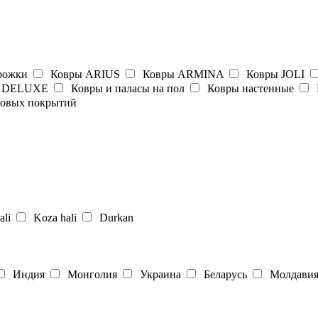
рожки
Ковры ARIUS
Ковры ARMINA
Ковры JOLI
 DELUXE
Ковры и паласы на пол
Ковры настенные
ровых покрытий
li
Koza hali
Durkan
Индия
Монголия
Украина
Беларусь
Молдави