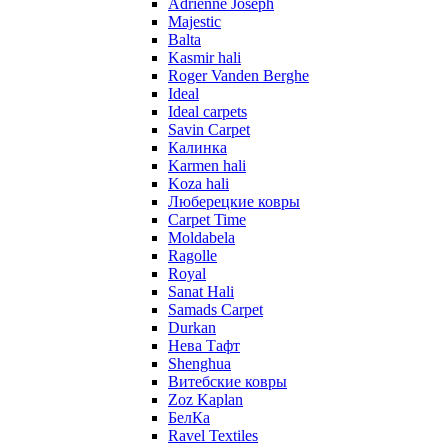
Adrienne Joseph
Majestic
Balta
Kasmir hali
Roger Vanden Berghe
Ideal
Ideal carpets
Savin Carpet
Калинка
Karmen hali
Koza hali
Люберецкие ковры
Carpet Time
Moldabela
Ragolle
Royal
Sanat Hali
Samads Carpet
Durkan
Нева Тафт
Shenghua
Витебские ковры
Zoz Kaplan
БелКа
Ravel Textiles