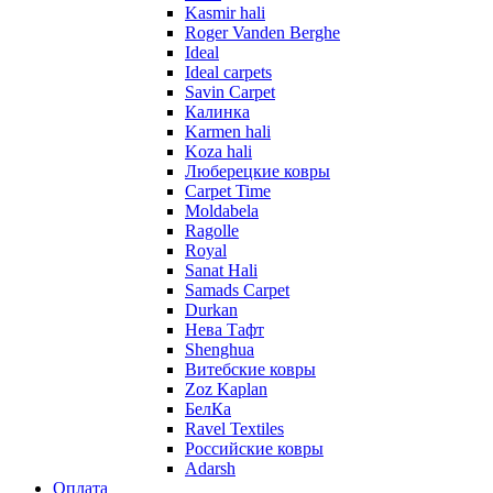
Kasmir hali
Roger Vanden Berghe
Ideal
Ideal carpets
Savin Carpet
Калинка
Karmen hali
Koza hali
Люберецкие ковры
Carpet Time
Moldabela
Ragolle
Royal
Sanat Hali
Samads Carpet
Durkan
Нева Тафт
Shenghua
Витебские ковры
Zoz Kaplan
БелКа
Ravel Textiles
Российские ковры
Adarsh
Оплата