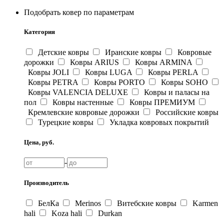
Подобрать ковер по параметрам
Категория
Детские ковры
Иранские ковры
Ковровые
дорожки
Ковры ARIUS
Ковры ARMINA
Ковры JOLI
Ковры LUGA
Ковры PERLA
Ковры PETRA
Ковры PORTO
Ковры SOHO
Ковры VALENCIA DELUXE
Ковры и паласы на
пол
Ковры настенные
Ковры ПРЕМИУМ
Кремлевские ковровые дорожки
Российские ковры
Турецкие ковры
Укладка ковровых покрытий
Цена, руб.
-
Производитель
БелКа
Merinos
Витебские ковры
Karmen
hali
Koza hali
Durkan