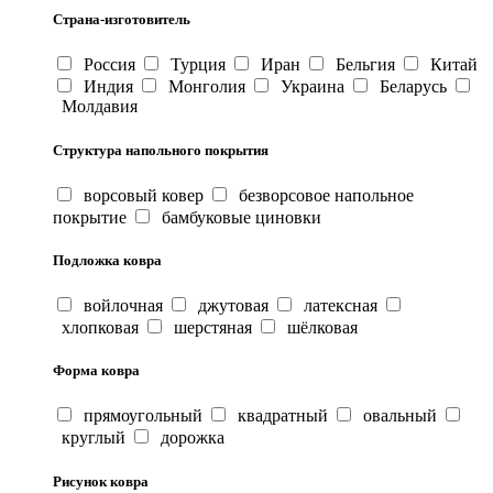
Страна-изготовитель
Россия
Турция
Иран
Бельгия
Китай
Индия
Монголия
Украина
Беларусь
Молдавия
Структура напольного покрытия
ворсовый ковер
безворсовое напольное
покрытие
бамбуковые циновки
Подложка ковра
войлочная
джутовая
латексная
хлопковая
шерстяная
шёлковая
Форма ковра
прямоугольный
квадратный
овальный
круглый
дорожка
Рисунок ковра