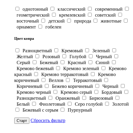
однотонный
классический
современный
геометрический
кремлевский
советский
восточный
детский
природа
животные
орнамент
гобелен
Цвет ковра
Разноцветный
Кремовый
Зеленый
Желтый
Розовый
Голубой
Черный
Серый
Бежевый
Красный
Синий
Кремово бежевый
Кремово зеленый
Кремово
красный
Кремово терракотовый
Кремово
коричневый
Веллов
Терракотовый
Коричневый
Бежево коричневый
Черный
Кремово черный
Кремово серый
Бордовый
Разноцветный
Оранжевый
Бирюзовый
Белый
Фиолетовый
Серо голубой
Золотой
Бежевый с серым
Пурпурный
Сбросить фильтр
Старт