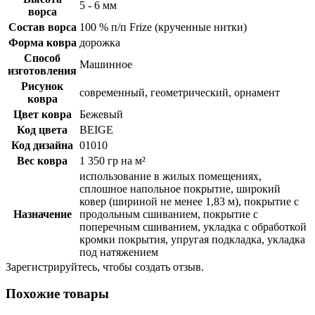
5 - 6 мм
ворса
Состав ворса
100 % п/п Frize (крученные нитки)
Форма ковра
дорожка
Способ
Машинное
изготовления
Рисунок
современный, геометрический, орнамент
ковра
Цвет ковра
Бежевый
Код цвета
BEIGE
Код дизайна
01010
Вес ковра
1 350 гр на м²
использование в жилых помещениях,
сплошное напольное покрытие, широкий
ковер (шириной не менее 1,83 м), покрытие с
Назначение
продольным сшиванием, покрытие с
поперечным сшиванием, укладка с обработкой
кромки покрытия, упругая подкладка, укладка
под натяжением
Зарегистрируйтесь, чтобы создать отзыв.
Похожие товары