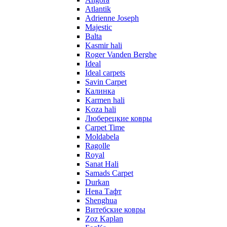
Atlantik
Adrienne Joseph
Majestic
Balta
Kasmir hali
Roger Vanden Berghe
Ideal
Ideal carpets
Savin Carpet
Калинка
Karmen hali
Koza hali
Люберецкие ковры
Carpet Time
Moldabela
Ragolle
Royal
Sanat Hali
Samads Carpet
Durkan
Нева Тафт
Shenghua
Витебские ковры
Zoz Kaplan