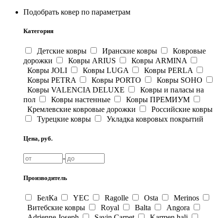
Подобрать ковер по параметрам
Категория
Детские ковры
Иранские ковры
Ковровые
дорожки
Ковры ARIUS
Ковры ARMINA
Ковры JOLI
Ковры LUGA
Ковры PERLA
Ковры PETRA
Ковры PORTO
Ковры SOHO
Ковры VALENCIA DELUXE
Ковры и паласы на
пол
Ковры настенные
Ковры ПРЕМИУМ
Кремлевские ковровые дорожки
Российские ковры
Турецкие ковры
Укладка ковровых покрытий
Цена, руб.
-
Производитель
БелКа
YEC
Ragolle
Osta
Merinos
Витебские ковры
Royal
Balta
Angora
Adrienne Joseph
Savin Carpet
Karmen hali