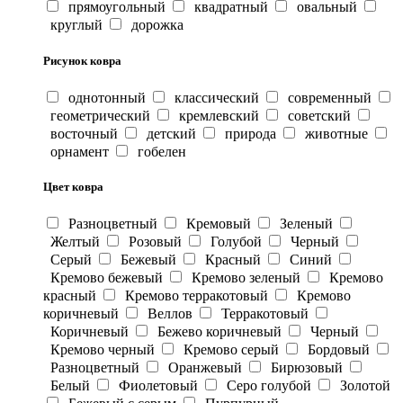
прямоугольный
квадратный
овальный
круглый
дорожка
Рисунок ковра
однотонный
классический
современный
геометрический
кремлевский
советский
восточный
детский
природа
животные
орнамент
гобелен
Цвет ковра
Разноцветный
Кремовый
Зеленый
Желтый
Розовый
Голубой
Черный
Серый
Бежевый
Красный
Синий
Кремово бежевый
Кремово зеленый
Кремово
красный
Кремово терракотовый
Кремово
коричневый
Веллов
Терракотовый
Коричневый
Бежево коричневый
Черный
Кремово черный
Кремово серый
Бордовый
Разноцветный
Оранжевый
Бирюзовый
Белый
Фиолетовый
Серо голубой
Золотой