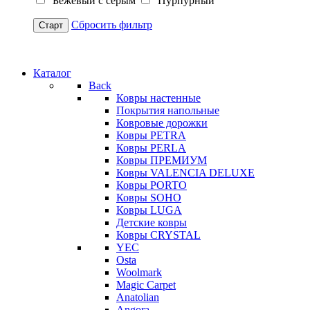
Бежевый с серым
Пурпурный
Сбросить фильтр
Старт
Каталог
Back
Ковры настенные
Покрытия напольные
Ковровые дорожки
Ковры PETRA
Ковры PERLA
Ковры ПРЕМИУМ
Ковры VALENCIA DELUXE
Ковры PORTO
Ковры SOHO
Ковры LUGA
Детские ковры
Ковры CRYSTAL
YEC
Osta
Woolmark
Magic Carpet
Anatolian
Angora