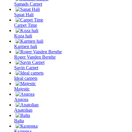
Samads Carpet
Sanat Hali
Carpet Time
Koza hali
Karmen hali
Roger Vanden Berghe
Savin Carpet
Ideal carpets
Majestic
Angora
Anatolian
Balta
Калинка