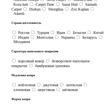
Koza hali
Carpet Time
Sanat Hali
Samads
Carpet
Durkan
Shenghua
Zoz Kaplan
Adarsh
Страна-изготовитель
Россия
Турция
Иран
Бельгия
Китай
Индия
Монголия
Украина
Беларусь
Молдавия
Структура напольного покрытия
ворсовый ковер
безворсовое напольное
покрытие
бамбуковые циновки
Подложка ковра
войлочная
джутовая
латексная
хлопковая
шерстяная
шёлковая
Форма ковра