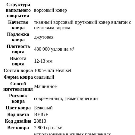
Структура
напольного
ворсовый ковер
покрытия
Качество
тканный ворсовый прутковый ковер вильтон с
ковра
петлевым ворсом
Подложка
джутовая
ковра
Плотность
480 000 узлов на м²
ворса
Высота
12-13 мм
ворса
Состав ворса
100 % п/п Heat-set
Форма ковра
овальный
Способ
Машинное
изготовления
Рисунок
современный, геометрический
ковра
Цвет ковра
Бежевый
Код цвета
BEIGE
Код дизайна
28813
Вес ковра
2 800 гр на м².
использование в жилых помещениях,