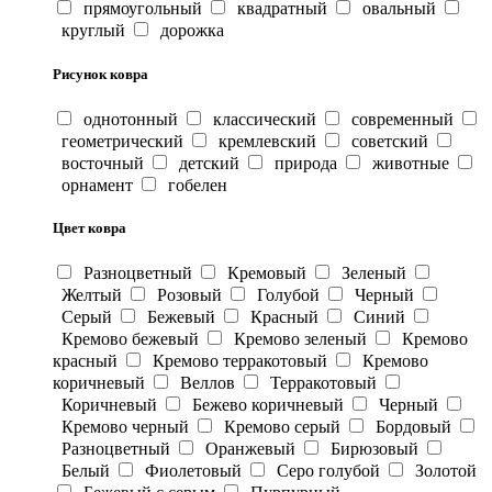
прямоугольный
квадратный
овальный
круглый
дорожка
Рисунок ковра
однотонный
классический
современный
геометрический
кремлевский
советский
восточный
детский
природа
животные
орнамент
гобелен
Цвет ковра
Разноцветный
Кремовый
Зеленый
Желтый
Розовый
Голубой
Черный
Серый
Бежевый
Красный
Синий
Кремово бежевый
Кремово зеленый
Кремово
красный
Кремово терракотовый
Кремово
коричневый
Веллов
Терракотовый
Коричневый
Бежево коричневый
Черный
Кремово черный
Кремово серый
Бордовый
Разноцветный
Оранжевый
Бирюзовый
Белый
Фиолетовый
Серо голубой
Золотой