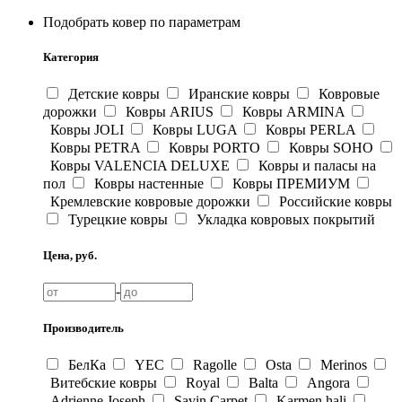
Подобрать ковер по параметрам
Категория
Детские ковры
Иранские ковры
Ковровые
дорожки
Ковры ARIUS
Ковры ARMINA
Ковры JOLI
Ковры LUGA
Ковры PERLA
Ковры PETRA
Ковры PORTO
Ковры SOHO
Ковры VALENCIA DELUXE
Ковры и паласы на
пол
Ковры настенные
Ковры ПРЕМИУМ
Кремлевские ковровые дорожки
Российские ковры
Турецкие ковры
Укладка ковровых покрытий
Цена, руб.
-
Производитель
БелКа
YEC
Ragolle
Osta
Merinos
Витебские ковры
Royal
Balta
Angora
Adrienne Joseph
Savin Carpet
Karmen hali