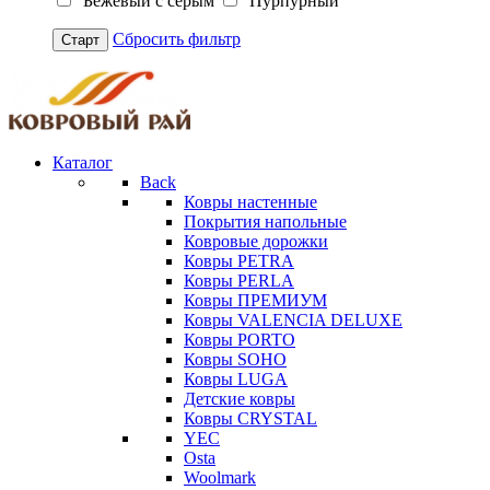
Бежевый с серым
Пурпурный
Сбросить фильтр
Старт
Каталог
Back
Ковры настенные
Покрытия напольные
Ковровые дорожки
Ковры PETRA
Ковры PERLA
Ковры ПРЕМИУМ
Ковры VALENCIA DELUXE
Ковры PORTO
Ковры SOHO
Ковры LUGA
Детские ковры
Ковры CRYSTAL
YEC
Osta
Woolmark