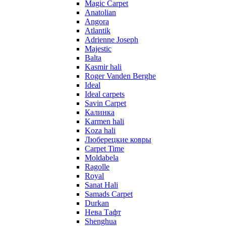
Magic Carpet
Anatolian
Angora
Atlantik
Adrienne Joseph
Majestic
Balta
Kasmir hali
Roger Vanden Berghe
Ideal
Ideal carpets
Savin Carpet
Калинка
Karmen hali
Koza hali
Люберецкие ковры
Carpet Time
Moldabela
Ragolle
Royal
Sanat Hali
Samads Carpet
Durkan
Нева Тафт
Shenghua