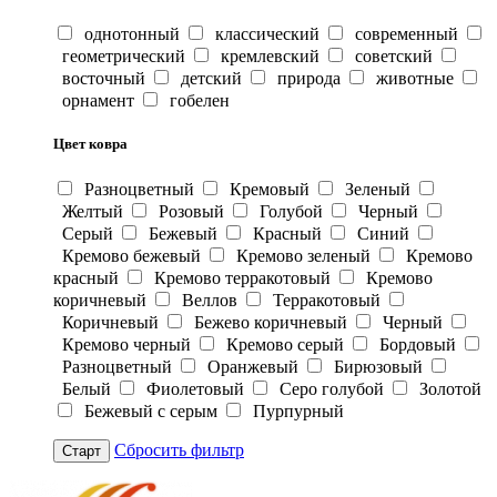
однотонный
классический
современный
геометрический
кремлевский
советский
восточный
детский
природа
животные
орнамент
гобелен
Цвет ковра
Разноцветный
Кремовый
Зеленый
Желтый
Розовый
Голубой
Черный
Серый
Бежевый
Красный
Синий
Кремово бежевый
Кремово зеленый
Кремово
красный
Кремово терракотовый
Кремово
коричневый
Веллов
Терракотовый
Коричневый
Бежево коричневый
Черный
Кремово черный
Кремово серый
Бордовый
Разноцветный
Оранжевый
Бирюзовый
Белый
Фиолетовый
Серо голубой
Золотой
Бежевый с серым
Пурпурный
Сбросить фильтр
Старт