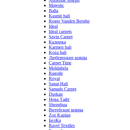
Adrienne Joseph
Majestic
Balta
Kasmir hali
Roger Vanden Berghe
Ideal
Ideal carpets
Savin Carpet
Калинка
Karmen hali
Koza hali
Люберецкие ковры
Carpet Time
Moldabela
Ragolle
Royal
Sanat Hali
Samads Carpet
Durkan
Нева Тафт
Shenghua
Витебские ковры
Zoz Kaplan
БелКа
Ravel Textiles