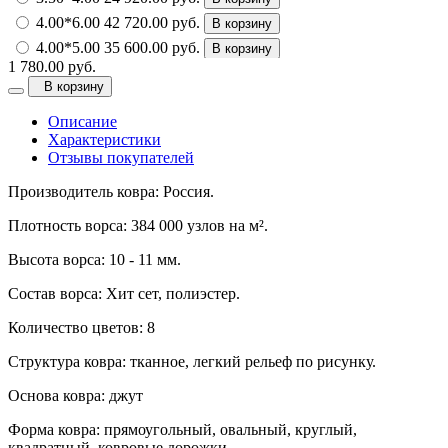
4.00*6.00
42 720.00 руб.
В корзину
4.00*5.00
35 600.00 руб.
В корзину
1 780.00 руб.
4.00*4.00
28 480.00 руб.
В корзину
В корзину
Описание
Характеристики
Отзывы покупателей
Производитель ковра: Россия.
Плотность ворса: 384 000 узлов на м².
Высота ворса: 10 - 11 мм.
Состав ворса: Хит сет, полиэстер.
Количество цветов: 8
Структура ковра: тканное, легкий рельеф по рисунку.
Основа ковра: джут
Форма ковра: прямоугольный, овальный, круглый,
квадратный, ковровые дорожки.