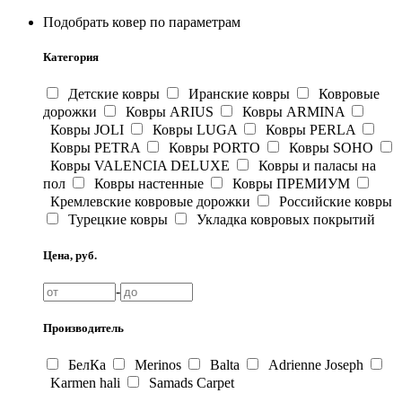
Подобрать ковер по параметрам
Категория
Детские ковры
Иранские ковры
Ковровые
дорожки
Ковры ARIUS
Ковры ARMINA
Ковры JOLI
Ковры LUGA
Ковры PERLA
Ковры PETRA
Ковры PORTO
Ковры SOHO
Ковры VALENCIA DELUXE
Ковры и паласы на
пол
Ковры настенные
Ковры ПРЕМИУМ
Кремлевские ковровые дорожки
Российские ковры
Турецкие ковры
Укладка ковровых покрытий
Цена, руб.
-
Производитель
БелКа
Merinos
Balta
Adrienne Joseph
Karmen hali
Samads Carpet