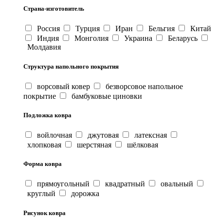
Страна-изготовитель
Россия
Турция
Иран
Бельгия
Китай
Индия
Монголия
Украина
Беларусь
Молдавия
Структура напольного покрытия
ворсовый ковер
безворсовое напольное
покрытие
бамбуковые циновки
Подложка ковра
войлочная
джутовая
латексная
хлопковая
шерстяная
шёлковая
Форма ковра
прямоугольный
квадратный
овальный
круглый
дорожка
Рисунок ковра