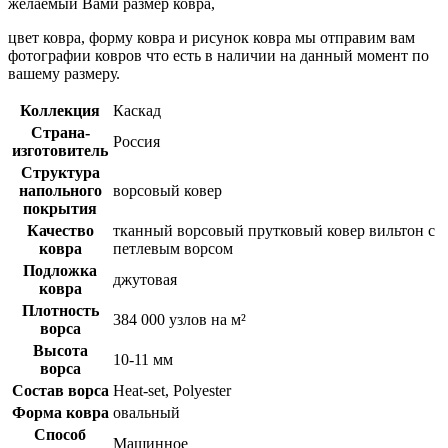
желаемый Вами размер ковра,
цвет ковра, форму ковра и рисунок ковра мы отправим вам
фотографии ковров что есть в наличии на данный момент по
вашему размеру.
Коллекция
Каскад
Страна-
Россия
изготовитель
Структура
напольного
ворсовый ковер
покрытия
Качество
тканный ворсовый прутковый ковер вильтон с
ковра
петлевым ворсом
Подложка
джутовая
ковра
Плотность
384 000 узлов на м²
ворса
Высота
10-11 мм
ворса
Состав ворса
Heat-set, Polyester
Форма ковра
овальный
Способ
Машинное