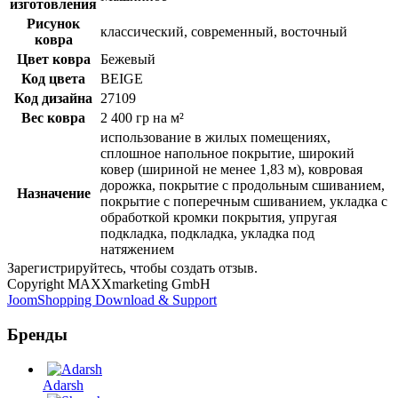
изготовления
Рисунок
классический, современный, восточный
ковра
Цвет ковра
Бежевый
Код цвета
BEIGE
Код дизайна
27109
Вес ковра
2 400 гр на м²
использование в жилых помещениях,
сплошное напольное покрытие, широкий
ковер (шириной не менее 1,83 м), ковровая
дорожка, покрытие с продольным сшиванием,
Назначение
покрытие с поперечным сшиванием, укладка с
обработкой кромки покрытия, упругая
подкладка, подкладка, укладка под
натяжением
Зарегистрируйтесь, чтобы создать отзыв.
Copyright MAXXmarketing GmbH
JoomShopping Download & Support
Бренды
Adarsh