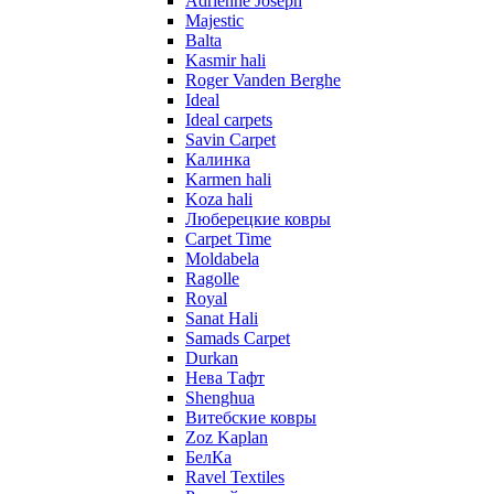
Adrienne Joseph
Majestic
Balta
Kasmir hali
Roger Vanden Berghe
Ideal
Ideal carpets
Savin Carpet
Калинка
Karmen hali
Koza hali
Люберецкие ковры
Carpet Time
Moldabela
Ragolle
Royal
Sanat Hali
Samads Carpet
Durkan
Нева Тафт
Shenghua
Витебские ковры
Zoz Kaplan
БелКа
Ravel Textiles