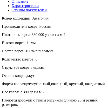
Описание
2.80*3.80
20 216.00 руб.
В корзину
Характеристики
4.00*6.00
45 600.00 руб.
В корзину
Отзывы покупателей
4.00*5.00
38 000.00 руб.
В корзину
Ковер коллекции: Анатолия
Производитель ковра: Россия
Плотность ворса: 380 000 узлов на м 2
Высота ворса: 11 мм
Состав ворса: 100% п/п heat-set
Количество цветов: 8
Структура ковра: гладкая
Основа ковра: джут
Форма ковра:прямоугольный,овальный, круглый, квадратный.
Вес ковра: 2 300 гр на м 2
Имеются дорожки с таким рисунком длиною 25 м разных
размеров.