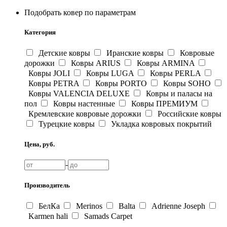
Подобрать ковер по параметрам
Категория
Детские ковры
Иранские ковры
Ковровые
дорожки
Ковры ARIUS
Ковры ARMINA
Ковры JOLI
Ковры LUGA
Ковры PERLA
Ковры PETRA
Ковры PORTO
Ковры SOHO
Ковры VALENCIA DELUXE
Ковры и паласы на
пол
Ковры настенные
Ковры ПРЕМИУМ
Кремлевские ковровые дорожки
Российские ковры
Турецкие ковры
Укладка ковровых покрытий
Цена, руб.
-
Производитель
БелКа
Merinos
Balta
Adrienne Joseph
Karmen hali
Samads Carpet