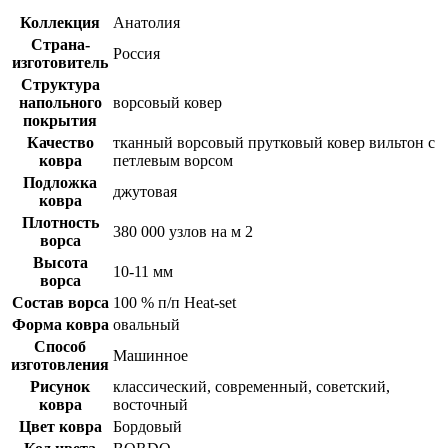
Коллекция
Анатолия
Страна-
Россия
изготовитель
Структура
напольного
ворсовый ковер
покрытия
Качество
тканный ворсовый прутковый ковер вильтон с
ковра
петлевым ворсом
Подложка
джутовая
ковра
Плотность
380 000 узлов на м 2
ворса
Высота
10-11 мм
ворса
Состав ворса
100 % п/п Heat-set
Форма ковра
овальный
Способ
Машинное
изготовления
Рисунок
классический, современный, советский,
ковра
восточный
Цвет ковра
Бордовый