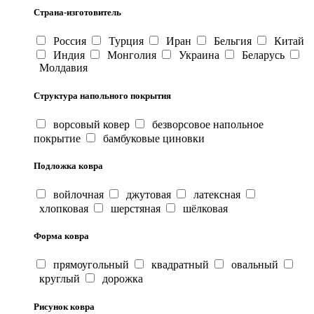
Страна-изготовитель
Россия
Турция
Иран
Бельгия
Китай
Индия
Монголия
Украина
Беларусь
Молдавия
Структура напольного покрытия
ворсовый ковер
безворсовое напольное
покрытие
бамбуковые циновки
Подложка ковра
войлочная
джутовая
латексная
хлопковая
шерстяная
шёлковая
Форма ковра
прямоугольный
квадратный
овальный
круглый
дорожка
Рисунок ковра